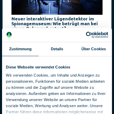
Neuer interaktiver Lügendetektor im
Spionagemuseum: Wie betrügt man bei
einem Polygraphentest?
Die Erfahrung, bei einem Lügendetektortest unter die
Lupe genommen zu werden, können Besucher des
Deutschen Spionagemuseums nun in einer aufwändig
Zustimmung
Details
Über Cookies
neu gestalteten und technisch optimierten interaktiven
Station erleben. Aus diesem Anlass geben wir ein paar
Tipps, wie Geheimdienste ihre Spione trainieren, um
Diese Webseite verwendet Cookies
einen Lügendetektortest zu bestehen.
[...]
Wir verwenden Cookies, um Inhalte und Anzeigen zu
personalisieren, Funktionen für soziale Medien anbieten
zu können und die Zugriffe auf unsere Website zu
analysieren. Außerdem geben wir Informationen zu Ihrer
MUSEUM
13.03.2026
Verwendung unserer Website an unsere Partner für
soziale Medien, Werbung und Analysen weiter. Unsere
Partner führen diese Informationen möglicherweise mit