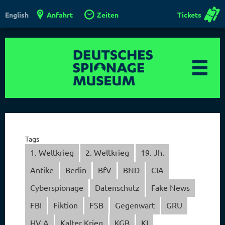
Anfahrt
Zeiten
Tickets
English
Tags
1. Weltkrieg
2. Weltkrieg
19. Jh.
Antike
Berlin
BfV
BND
CIA
Cyberspionage
Datenschutz
Fake News
FBI
Fiktion
FSB
Gegenwart
GRU
HV A
Kalter Krieg
KGB
KI