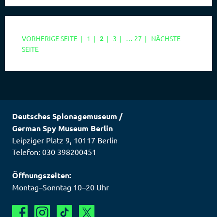
SEITE
SEITE
SEITE
SEITE
VORHERIGE SEITE
|
1
|
2
|
3
|
…
27
|
NÄCHSTE
SEITE
Deutsches Spionagemuseum
/
German Spy Museum Berlin
Leipziger Platz 9
,
10117
Berlin
Telefon: 030 398200451
Öffnungszeiten:
Montag–Sonntag 10–20 Uhr