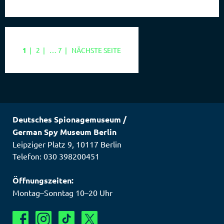
SEITE
SEITE
SEITE
1
|
2
|
…
7
|
NÄCHSTE SEITE
Deutsches Spionagemuseum
/
German Spy Museum Berlin
Leipziger Platz 9
,
10117
Berlin
Telefon: 030 398200451
Öffnungszeiten:
Montag–Sonntag 10–20 Uhr