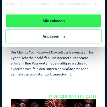
weiteren Daten zusammen, die Sie ihnen bereitgestellt
haben oder die sie im Rahmen Ihrer Nutzung der Dienste
gesammelt haben.
Datenschutzerklärung
Alle zulassen
Anpassen
Change Your Password Day: zeitgemäß
oder veraltet?
Der Change Your Passwort Day soll das Bewusstsein für
Cyber-Sicherheit schärfen und Internetnutzer daran
erinnern, ihre Passwörter regelmäßig zu wechseln.
Experten zweifeln den Nutzen der Maßnahme aber
vermehrt an und raten zu Alternativen.
[...]
SPIONAGE-THEMEN
29.12.2025