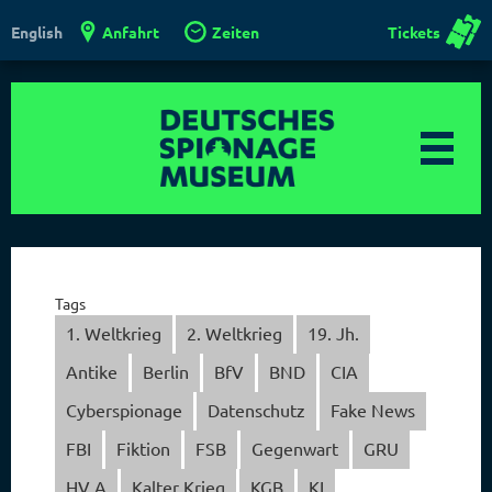
Anfahrt
Zeiten
Tickets
English
Tags
1. Weltkrieg
2. Weltkrieg
19. Jh.
Antike
Berlin
BfV
BND
CIA
Cyberspionage
Datenschutz
Fake News
FBI
Fiktion
FSB
Gegenwart
GRU
HV A
Kalter Krieg
KGB
KI