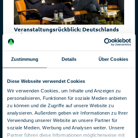
Veranstaltungsrückblick: Deutschlands
Cyberstrategie
Cyberkriminalität und Sabotage durch Cyberangriffe
stellen eine zunehmende Bedrohung für deutsche
Infrastrukturen dar. Wie gut Deutschland mit der
Zustimmung
Details
Über Cookies
aktuellen Cyberstrategie dagegen gewappnet ist,
diskutierten Experten im Deutschen Spionagemuseum.
[...]
Diese Webseite verwendet Cookies
Wir verwenden Cookies, um Inhalte und Anzeigen zu
personalisieren, Funktionen für soziale Medien anbieten
zu können und die Zugriffe auf unsere Website zu
SPIONAGE-THEMEN
01.02.2026
analysieren. Außerdem geben wir Informationen zu Ihrer
Verwendung unserer Website an unsere Partner für
soziale Medien, Werbung und Analysen weiter. Unsere
Partner führen diese Informationen möglicherweise mit