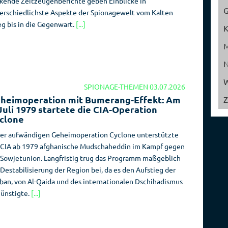
kende Zeitzeugenberichte geben Einblicke in
Reise­
Spionage­
erschiedlichste Aspekte der Spionagewelt vom Kalten
veranstalter
geschichte
eg bis in die Gegenwart.
[...]
W
SPIONAGE-THEMEN
03.07.2026
heimoperation mit Bumerang-Effekt: Am
Z
 Juli 1979 startete die CIA-Operation
clone
der aufwändigen Geheimoperation Cyclone unterstützte
 CIA ab 1979 afghanische Mudschaheddin im Kampf gegen
 Sowjetunion. Langfristig trug das Programm maßgeblich
 Destabilisierung der Region bei, da es den Aufstieg der
iban, von Al-Qaida und des internationalen Dschihadismus
ünstigte.
[...]