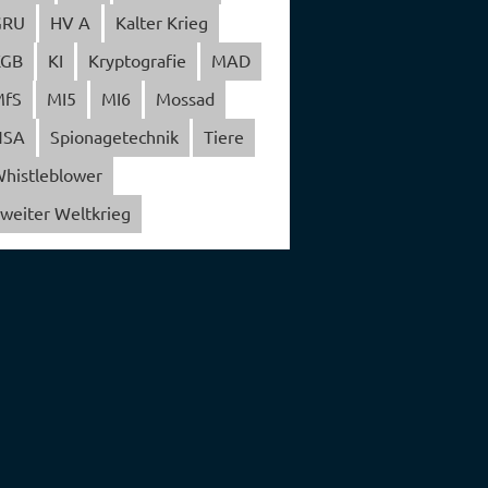
GRU
HV A
Kalter Krieg
KGB
KI
Kryptografie
MAD
MfS
MI5
MI6
Mossad
NSA
Spionagetechnik
Tiere
histleblower
weiter Weltkrieg