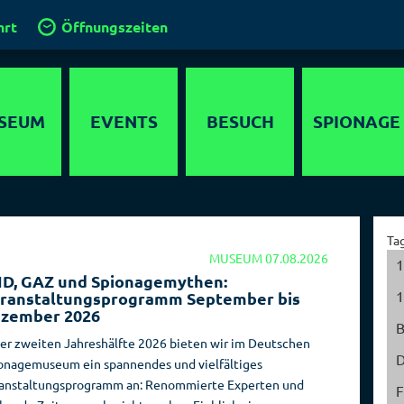
hrt
Öffnungszeiten
SEUM
EVENTS
BESUCH
SPIONAGE
timedia
Anfahrt
Agenten
lebnis
Gruppen und
Operationen
Ta
Führungen
MUSEUM
07.08.2026
ewöhnliche
Geheimdienste
1
D, GAZ und Spionagemythen:
 in Berlin
Klassenfahrt
der Welt
1
ranstaltungsprogramm September bis
zember 2026
chichte
Kinder im
Hauptstadt der
Spionagemuseum
Spione
der zweiten Jahreshälfte 2026 bieten wir im Deutschen
parcours
D
onagemuseum ein spannendes und vielfältiges
Kinder­
Sammlung
detektor
anstaltungsprogramm an: Renommierte Experten und
geburtstage
F
Orte der