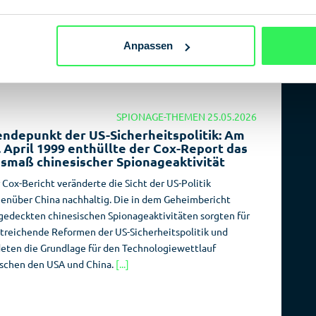
lensendern schicken Geheimdienste verschlüsselte
hrichten an Spione im Ausland. Die alte Methode war nie
z weg und lebt in Krisen wie dem Ukraine-Krieg wieder
Anpassen
[...]
SPIONAGE-THEMEN
25.05.2026
ndepunkt der US-Sicherheitspolitik: Am
. April 1999 enthüllte der Cox-Report das
smaß chinesischer Spionageaktivität
 Cox-Bericht veränderte die Sicht der US-Politik
enüber China nachhaltig. Die in dem Geheimbericht
gedeckten chinesischen Spionageaktivitäten sorgten für
treichende Reformen der US-Sicherheitspolitik und
deten die Grundlage für den Technologiewettlauf
schen den USA und China.
[...]