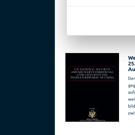
Zah
Nac
gan
auf.
We
25
Au
Der
geg
auf
wei
bil
zwi