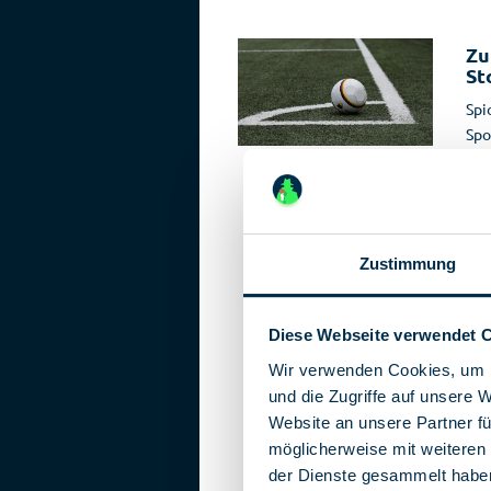
Zu
St
Spi
Spo
202
des
Dro
Zustimmung
Diese Webseite verwendet 
Co
de
Wir verwenden Cookies, um I
Vor
und die Zugriffe auf unsere 
Wel
Website an unsere Partner fü
Phä
möglicherweise mit weiteren
kry
der Dienste gesammelt habe