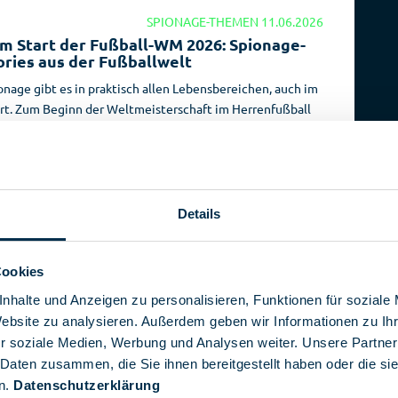
SPIONAGE-THEMEN
11.06.2026
m Start der Fußball-WM 2026: Spionage-
ories aus der Fußballwelt
onage gibt es in praktisch allen Lebensbereichen, auch im
rt. Zum Beginn der Weltmeisterschaft im Herrenfußball
6 zeigen wir einige der Spionageaktionen aus der Welt
 Fußballs: von Stasi-Spitzeln und getarnten Scouts über
hnentechnik bis hin zu digitalem Datendiebstahl.
[...]
Details
SPIONAGE-THEMEN
05.06.2026
Cookies
dierte Botschaften im Äther: Geschichte
r Zahlensender
nhalte und Anzeigen zu personalisieren, Funktionen für soziale
 allem im Kalten Krieg stieß man beim Radiohören mit
Website zu analysieren. Außerdem geben wir Informationen zu I
tempfängern regelmäßig auf ein unheimliches
r soziale Medien, Werbung und Analysen weiter. Unsere Partner
nomen: eine monotone, mechanische Stimme, die
 Daten zusammen, die Sie ihnen bereitgestellt haben oder die s
ptische Zahlenkolonnen aufsagte. Mit sogenannten
n.
Datenschutzerklärung