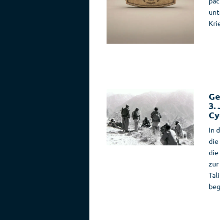
pac
unt
Kri
Ge
3.
Cy
In 
die
die
zur
Tal
beg