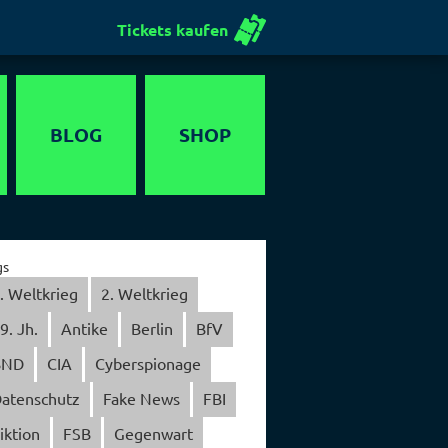
Tickets kaufen
BLOG
SHOP
Gutschein
gs
. Weltkrieg
2. Weltkrieg
9. Jh.
Antike
Berlin
BfV
BND
CIA
Cyberspionage
atenschutz
Fake News
FBI
iktion
FSB
Gegenwart