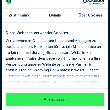
Mademoiselle Docteur –
die graue Eminenz hinter
Zustimmung
Details
Über Cookies
»Agent H21«
14. Mai 2026, 19:00 Uhr
Diese Webseite verwendet Cookies
Mata Hari alias »Agent H21« und
Wir verwenden Cookies, um Inhalte und Anzeigen zu
»Mademoiselle Docteur« alias Elsbeth
personalisieren, Funktionen für soziale Medien anbieten
Schragmüller: War die eine tatsächlich eine
zu können und die Zugriffe auf unsere Website zu
schillernde und brillante Agentin und die
andere eine kühl berechnende Analytikerin?
analysieren. Außerdem geben wir Informationen zu Ihrer
Verwendung unserer Website an unsere Partner für
Podiumsdiskussion mit Claudia Mocek, Karin
soziale Medien, Werbung und Analysen weiter. Unsere
Feuerstein-Praßer, Historikerin und Bernd
Partner führen diese Informationen möglicherweise mit
Palenda
weiteren Daten zusammen, die Sie ihnen bereitgestellt
haben oder die sie im Rahmen Ihrer Nutzung der Dienste
gesammelt haben.
Datenschutzerklärung
Alle zulassen