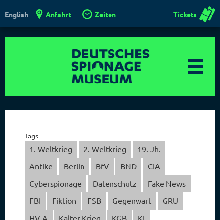
Anfahrt
Zeiten
Tickets
English
Tags
1. Weltkrieg
2. Weltkrieg
19. Jh.
Antike
Berlin
BfV
BND
CIA
Cyberspionage
Datenschutz
Fake News
FBI
Fiktion
FSB
Gegenwart
GRU
HV A
Kalter Krieg
KGB
KI