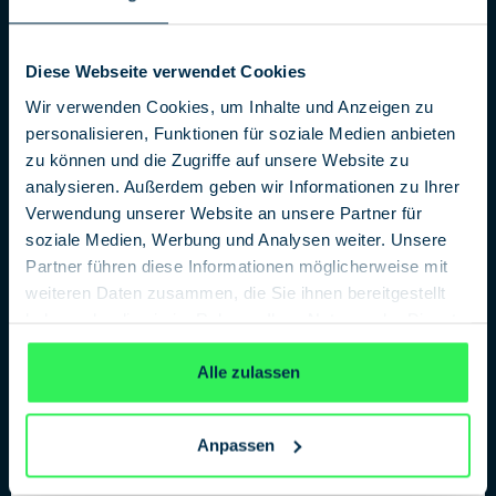
Deutsches Spionagemuseum deckt auf:
Diese Webseite verwendet Cookies
Bielefeld ist eine Erfindung der Stasi
04. September 2019
Wir verwenden Cookies, um Inhalte und Anzeigen zu
personalisieren, Funktionen für soziale Medien anbieten
zu können und die Zugriffe auf unsere Website zu
1 Million Besucher im Deutschen Spionagemuseum
analysieren. Außerdem geben wir Informationen zu Ihrer
14. August 2019
Verwendung unserer Website an unsere Partner für
soziale Medien, Werbung und Analysen weiter. Unsere
Partner führen diese Informationen möglicherweise mit
Schülerzeitung „Der Spargel“ gewinnt Sonderpreis des
weiteren Daten zusammen, die Sie ihnen bereitgestellt
Deutschen Spionagemuseums beim
haben oder die sie im Rahmen Ihrer Nutzung der Dienste
Schülerzeitungswettbewerb der Länder
gesammelt haben.
Datenschutzerklärung
25. Februar 2019
Alle zulassen
342.000 Besucher im Jahr 2018 – Besucherrekord im
Deutschen Spionagemuseum
Anpassen
3. Januar 2019