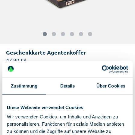
Geschenkkarte Agentenkoffer
47,90 €*
Nicht mehr verfügbar
Einzigartige Features:
Zustimmung
Details
Über Cookies
Agentenkoffer
Mission Briefing
Diese Webseite verwendet Cookies
2 flexible Eintrittskarten
Wir verwenden Cookies, um Inhalte und Anzeigen zu
personalisieren, Funktionen für soziale Medien anbieten
zu können und die Zugriffe auf unsere Website zu