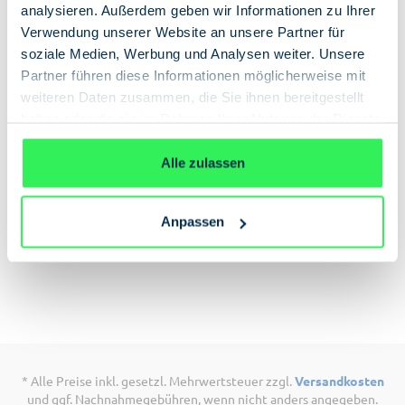
analysieren. Außerdem geben wir Informationen zu Ihrer
Verwendung unserer Website an unsere Partner für
soziale Medien, Werbung und Analysen weiter. Unsere
Partner führen diese Informationen möglicherweise mit
weiteren Daten zusammen, die Sie ihnen bereitgestellt
Beschreibung
haben oder die sie im Rahmen Ihrer Nutzung der Dienste
Agenten aufgepasst: Das perfekte Geschenk für
gesammelt haben.
Datenschutzerklärung
Spionage-Fans! Überraschen Sie einen
Alle zulassen
angehenden Top-Spion mit zwei Tickets für das
Deutsche Spionagemuseum im coolen
Agentenkoffer und verschenken Sie eine Mission
Anpassen
in der Hauptstadt der Spione!
* Alle Preise inkl. gesetzl. Mehrwertsteuer zzgl.
Versandkosten
und ggf. Nachnahmegebühren, wenn nicht anders angegeben.