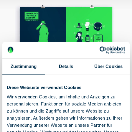
Zustimmung
Details
Über Cookies
Diese Webseite verwendet Cookies
Wir verwenden Cookies, um Inhalte und Anzeigen zu
personalisieren, Funktionen für soziale Medien anbieten
zu können und die Zugriffe auf unsere Website zu
Plakat DSM 1989 - 2019
analysieren. Außerdem geben wir Informationen zu Ihrer
Holen Sie sich Ihre Lieblingsspione an die
Verwendung unserer Website an unsere Partner für
Zimmerwand. Mit den ikonenhaften
soziale Medien, Werbung und Analysen weiter. Unsere