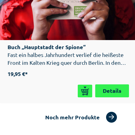
Buch „Hauptstadt der Spione“
Fast ein halbes Jahrhundert verlief die heißeste
Front im Kalten Krieg quer durch Berlin. In den
fünfziger Jahren lieferten sich die
19,95 €*
Geheimdienste von Nato und Warschauer Pakt
ein fortwährendes Duell im Dunkeln, doch auch
Details
deutsche Spione mischten auf beiden Seiten mit:
Erich Mielkes Stasi und Reinhard Gehlens
Bundesnachrichtendienst zum Beispiel. Mit dem
Noch mehr Produkte
Bau der Mauer 1961 verlagerte sich der
Schwerpunkt der Spionage, doch Berlin blieb bis
zur Friedlichen Revolution die Hauptstadt der