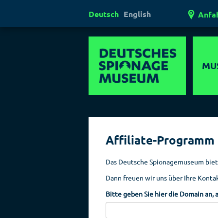
Deutsch
English
Anfa
MU
Mul
Er
Affiliate-Programm
Außerg
Museen
Das Deutsche Spionagemuseum bietet
Ges
Dann freuen wir uns über Ihre Kont
Laser
Bitte geben Sie hier die Domain an, 
Lügen