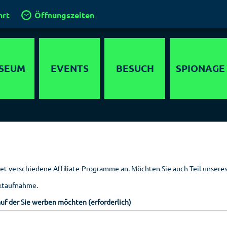
hrt
Öffnungszeiten
SEUM
EVENTS
BESUCH
SPIONAGE
timedia
Anfahrt
Agenten
lebnis
Gruppen und
Operationen
Führungen
ewöhnliche
Geheimdienste
 in Berlin
Klassenfahrt
der Welt
 verschiedene Affiliate-Programme an. Möchten Sie auch Teil unsere
chichte
Kinder im
Hauptstadt der
aktaufnahme.
Spionagemuseum
Spione
parcours
auf der Sie werben möchten (erforderlich)
Kinder­
Sammlung
detektor
geburtstage
Orte der