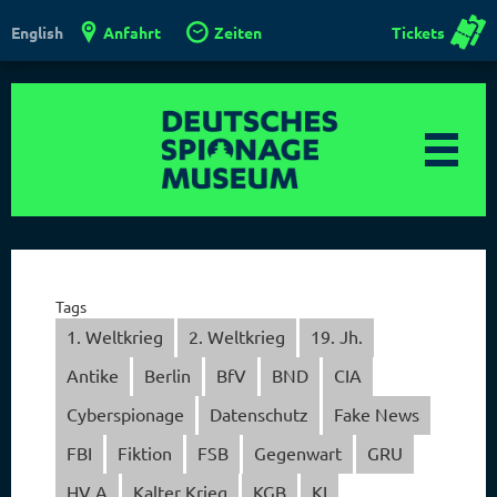
Anfahrt
Zeiten
Tickets
English
Tags
1. Weltkrieg
2. Weltkrieg
19. Jh.
Antike
Berlin
BfV
BND
CIA
Cyberspionage
Datenschutz
Fake News
FBI
Fiktion
FSB
Gegenwart
GRU
HV A
Kalter Krieg
KGB
KI