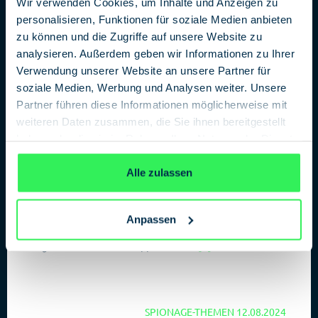
Wir verwenden Cookies, um Inhalte und Anzeigen zu
personalisieren, Funktionen für soziale Medien anbieten
zu können und die Zugriffe auf unsere Website zu
analysieren. Außerdem geben wir Informationen zu Ihrer
Verwendung unserer Website an unsere Partner für
soziale Medien, Werbung und Analysen weiter. Unsere
Neues Datenleak zeigt: Tausende von
Partner führen diese Informationen möglicherweise mit
Apps wurden zum Erfassen von
weiteren Daten zusammen, die Sie ihnen bereitgestellt
Ortungsdaten missbraucht
haben oder die sie im Rahmen Ihrer Nutzung der Dienste
Hacker haben den Datenschutz des Unternehmens Gravy
gesammelt haben.
Datenschutzerklärung
Analytics geknackt, einem der bedeutendsten
Alle zulassen
Datenhändler. Die geklauten Daten zeigen, dass
unzählige Apps heimlich Daten zu Standorts- und
Bewegungsprofilen der Nutzer sammeln. Da diese
Anpassen
Datenspionage neue Wege geht, geschieht das oftmals
sogar ohne Wissen der Appbetreiber.
[...]
SPIONAGE-THEMEN
12.08.2024