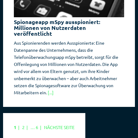
Spionageapp mSpy ausspioniert:
Millionen von Nutzerdaten
veröffentlicht
Aus Spionierenden werden Ausspionierte: Eine
Datenpanne des Unternehmens, dass die
Telefonüberwachungsapp mSpy betreibt, sorgt für die
Offenlegung von Millionen von Nutzerdaten. Die App
wird vor allem von Eltern genutzt, um ihre Kinder
unbemerkt zu überwachen – aber auch Arbeitnehmer
setzen die Spionagesoftware zur Überwachung von
Mitarbeitern ein.
[...]
SEITE
SEITE
SEITE
1
|
2
|
…
6
|
NÄCHSTE SEITE