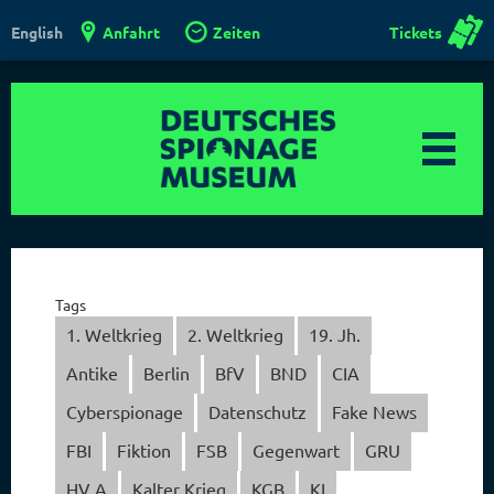
Anfahrt
Zeiten
Tickets
English
Tags
1. Weltkrieg
2. Weltkrieg
19. Jh.
Antike
Berlin
BfV
BND
CIA
Cyberspionage
Datenschutz
Fake News
FBI
Fiktion
FSB
Gegenwart
GRU
HV A
Kalter Krieg
KGB
KI