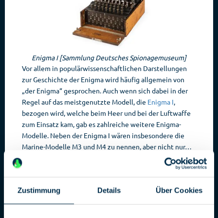
Enigma I [Sammlung Deutsches Spionagemuseum]
Vor allem in populärwissenschaftlichen Darstellungen
zur Geschichte der Enigma wird häufig allgemein von
„der Enigma“ gesprochen. Auch wenn sich dabei in der
Regel auf das meistgenutzte Modell, die
Enigma I
,
bezogen wird, welche beim Heer und bei der Luftwaffe
zum Einsatz kam, gab es zahlreiche weitere Enigma-
Modelle. Neben der Enigma I wären insbesondere die
Marine-Modelle M3 und M4 zu nennen, aber nicht nur…
Hoher Zuschlag für eine
Enigma G in München
Zustimmung
Details
Über Cookies
Die seltenste Variante der Enigma ist in der
Öffentlichkeit kaum bekannt – und war auch besonders