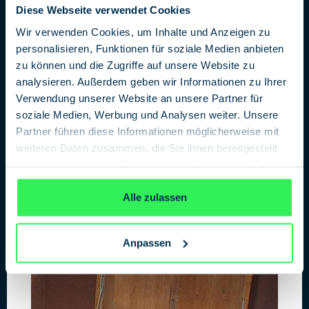
geheim: die Enigma G wurde von dem deutschen
Diese Webseite verwendet Cookies
Militärnachrichtendienst, der
Abwehr
, genutzt. Aus
Wir verwenden Cookies, um Inhalte und Anzeigen zu
diesem Grund taucht sie regelmäßig auch unter dem
personalisieren, Funktionen für soziale Medien anbieten
Namen
Abwehr-Enigma
auf. Von ihr wurden nur etwa 350
zu können und die Zugriffe auf unsere Website zu
Exemplare hergestellt, bisher sind etwa 20 erhaltene
analysieren. Außerdem geben wir Informationen zu Ihrer
Exemplare bekannt. Im Mai 2024 fand in München eine
Verwendung unserer Website an unsere Partner für
Auktion des Auktionshauses Hermann Historica
statt.
Dabei lag der Zuschlag für eine Enigma G bei stolzen
soziale Medien, Werbung und Analysen weiter. Unsere
480.000 Euro. Die Seriennummer der sehr gut
Partner führen diese Informationen möglicherweise mit
erhaltenen Enigma lautet „G 193“.
weiteren Daten zusammen, die Sie ihnen bereitgestellt
haben oder die sie im Rahmen Ihrer Nutzung der Dienste
gesammelt haben.
Datenschutzerklärung
Alle zulassen
Anpassen