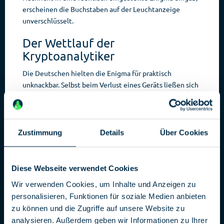
erscheinen die Buchstaben auf der Leuchtanzeige
unverschlüsselt.
Der Wettlauf der
Kryptoanalytiker
Die Deutschen hielten die Enigma für praktisch
unknackbar. Selbst beim Verlust eines Geräts ließen sich
ohne die Schlüsselunterlagen, welche zudem nur einen
kurzen Zeitraum gültig waren, keine Nachrichten lesen.
Doch die vermeintliche Sicherheit war trügerisch:
Wiederholungen und Standardphrasen, menschliche
Zustimmung
Details
Über Cookies
Nachlässigkeit, sowie erbeutete Schlüsselunterlagen
und Chiffriergeräte eröffneten Lücken, die
Kryptoanalytiker nutzen konnten.
Diese Webseite verwendet Cookies
Bereits in den 1930er-Jahren gelang es polnischen
Wir verwenden Cookies, um Inhalte und Anzeigen zu
Mathematikern wie Marian Rejewski, Jerzy Różycki und
personalisieren, Funktionen für soziale Medien anbieten
Henryk Zygalski, erste Enigma-Codes zu rekonstruieren.
zu können und die Zugriffe auf unsere Website zu
Sie entwickelten die Bomba kryptologiczna, eine frühe
analysieren. Außerdem geben wir Informationen zu Ihrer