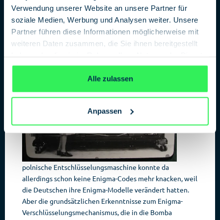
Entschlüsselungsmaschine. Nach der Besetzung Polens
Verwendung unserer Website an unsere Partner für
1939 übergaben die Polen ihre Erkenntnisse an
soziale Medien, Werbung und Analysen weiter. Unsere
Frankreich und Großbritannien.
Partner führen diese Informationen möglicherweise mit
Die
weiteren Daten zusammen, die Sie ihnen bereitgestellt
haben oder die sie im Rahmen Ihrer Nutzung der Dienste
gesammelt haben.
Datenschutzerklärung
Alle zulassen
Anpassen
polnische Entschlüsselungsmaschine konnte da
allerdings schon keine Enigma-Codes mehr knacken, weil
die Deutschen ihre Enigma-Modelle verändert hatten.
Aber die grundsätzlichen Erkenntnisse zum Enigma-
Verschlüsselungsmechanismus, die in die Bomba