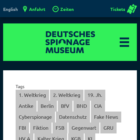
Anfahrt
Zeiten
Tickets
English
Tags
1. Weltkrieg
2. Weltkrieg
19. Jh.
Antike
Berlin
BfV
BND
CIA
Cyberspionage
Datenschutz
Fake News
FBI
Fiktion
FSB
Gegenwart
GRU
HV A
Kalter Krieg
KGB
KI