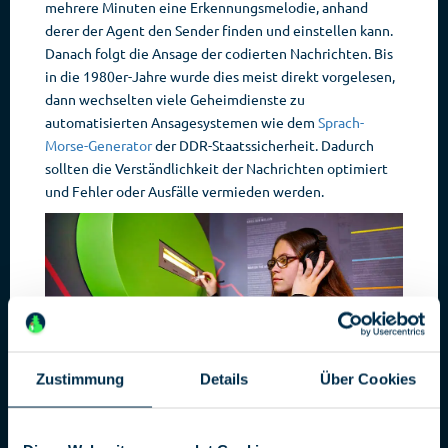
mehrere Minuten eine Erkennungsmelodie, anhand
derer der Agent den Sender finden und einstellen kann.
Danach folgt die Ansage der codierten Nachrichten. Bis
in die 1980er-Jahre wurde dies meist direkt vorgelesen,
dann wechselten viele Geheimdienste zu
automatisierten Ansagesystemen wie dem
Sprach-
Morse-Generator
der DDR-Staatssicherheit. Dadurch
sollten die Verständlichkeit der Nachrichten optimiert
und Fehler oder Ausfälle vermieden werden.
Zustimmung
Details
Über Cookies
An einer interaktiven Station im Deutschen
Spionagemuseum können Besucher nach einem
Zahlensender suchen und die Nachricht dechiffrieren