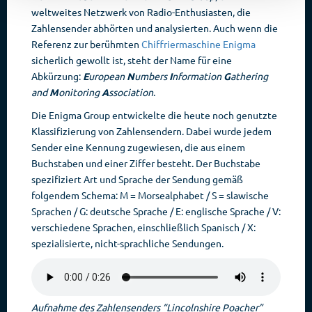
weltweites Netzwerk von Radio-Enthusiasten, die
Zahlensender abhörten und analysierten. Auch wenn die
Referenz zur berühmten
Chiffriermaschine Enigma
sicherlich gewollt ist, steht der Name für eine
Abkürzung:
E
uropean
N
umbers
I
nformation
G
athering
and
M
onitoring
A
ssociation
.
Die Enigma Group entwickelte die heute noch genutzte
Klassifizierung von Zahlensendern. Dabei wurde jedem
Sender eine Kennung zugewiesen, die aus einem
Buchstaben und einer Ziffer besteht. Der Buchstabe
spezifiziert Art und Sprache der Sendung gemäß
folgendem Schema: M = Morsealphabet / S = slawische
Sprachen / G: deutsche Sprache / E: englische Sprache / V:
verschiedene Sprachen, einschließlich Spanisch / X:
spezialisierte, nicht-sprachliche Sendungen.
Aufnahme des Zahlensenders “Lincolnshire Poacher”