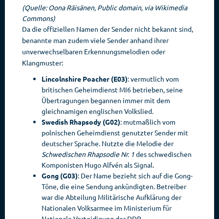
(Quelle: Oona Räisänen, Public domain, via Wikimedia
Commons)
Da die offiziellen Namen der Sender nicht bekannt sind,
benannte man zudem viele Sender anhand ihrer
unverwechselbaren Erkennungsmelodien oder
Klangmuster:
Lincolnshire Poacher (E03)
: vermutlich vom
britischen Geheimdienst MI6 betrieben, seine
Übertragungen begannen immer mit dem
gleichnamigen englischen Volkslied.
Swedish Rhapsody (G02)
: mutmaßlich vom
polnischen Geheimdienst genutzter Sender mit
deutscher Sprache. Nutzte die Melodie der
Schwedischen Rhapsodie Nr. 1
des schwedischen
Komponisten Hugo Alfvén als Signal.
Gong (G03)
: Der Name bezieht sich auf die Gong-
Töne, die eine Sendung ankündigten. Betreiber
war die Abteilung Militärische Aufklärung der
Nationalen Volksarmee im Ministerium für
Nationale Verteidigung der DDR.