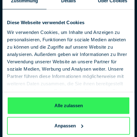
Zustimmung
Details
Über Cookies
Diese Webseite verwendet Cookies
Wir verwenden Cookies, um Inhalte und Anzeigen zu
personalisieren, Funktionen für soziale Medien anbieten
zu können und die Zugriffe auf unsere Website zu
analysieren. Außerdem geben wir Informationen zu Ihrer
Agenten im Ausland von Sprach-Morse-Generatoren
Verwendung unserer Website an unsere Partner für
abgespielt. Es handelt sich um einen digitalen
Sprachgenerator, über den Telegramme in Form von
soziale Medien, Werbung und Analysen weiter. Unsere
menschlicher Sprache oder als Morse-Signale
Partner führen diese Informationen möglicherweise mit
ausgegeben werden. Entwickelt wurde die Technik
weiteren Daten zusammen, die Sie ihnen bereitgestellt
unter dem Namen „Gerät 32620“ für das Ministerium für
haben oder die sie im Rahmen Ihrer Nutzung der Dienste
Staatssicherheit.
gesammelt haben.
Datenschutzerklärung
Alle zulassen
Das Ziel war es, Technik aus dem nicht-sozialistischen
Wirtschaftsgebiet abzulösen und den „operativen
Dienstgebrauch“, also die geheimdienstliche Arbeit, zu
Anpassen
erleichtern. Ab 1983 liefen die ersten Testversuche, ab
1984 folgte die Serienproduktion. Neben der Stasi