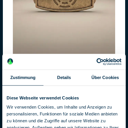
Das neue BND-Gesetz
Mehr Sabotage, mehr Überwachen, mehr Hacken
Zustimmung
Details
Über Cookies
Der 1956 gegründete Bundesnachrichtendienst (BND) steht
vor der größten Reform seiner Geschichte. Das Ziel: vom
defensiven zum operativen Dienst. Grund ist die gestiegene
Diese Webseite verwendet Cookies
Bedrohung unter anderem durch Russland. Das Kanzleramt
will aber auch die Abhängigkeit von US-amerikanischen
Wir verwenden Cookies, um Inhalte und Anzeigen zu
Geheimdiensten verringern. Bisher durfte der BND nur
personalisieren, Funktionen für soziale Medien anbieten
Informationen beschaffen und analysieren.
zu können und die Zugriffe auf unsere Website zu
analysieren. Außerdem geben wir Informationen zu Ihrer