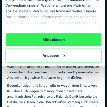
Der BND soll künftig deutlich mehr Handlungsmöglichkeiten
Verwendung unserer Website an unsere Partner für
erhalten. Dazu gehören etwa Sabotageaktionen, um
soziale Medien, Werbung und Analysen weiter. Unsere
gegnerische Streitkräfte zu schwächen, sowie die
Partner führen diese Informationen möglicherweise mit
Überprüfung des Internetverkehrs, der von Deutschland aus
weiteren Daten zusammen, die Sie ihnen bereitgestellt
ins Ausland verläuft. Daten können mit künstlicher
Intelligenz ausgewertet und Gesichtserkennungssoftware
haben oder die sie im Rahmen Ihrer Nutzung der Dienste
soll eingesetzt werden. Gestattet soll dem
gesammelt haben.
Datenschutzerklärung
Auslandsnachrichtendienst auch Hacking, Hackbacks und
Alle zulassen
Cyberangriffe. Er soll zudem selbst Drohnen über seinen
Liegenschaften mit »geeigneten Mitteln« abwehren dürfen.
Anpassen
Auch in Wohnungen darf der Dienst künftig eindringen, um
Spionagetechnik zu installieren, oder Gerätschaften, wie z. B.
Waffenteile, heimlich zu manipulieren und zu sabotieren, um
sie unschädlich zu machen. Informanten und Spione sollen im
Ausland auch gewisse Straftaten begehen dürfen.
Bedenkenträger und Sorgen gibt es wegen dem Einsatz von
KI – aber auch wegen dem möglichen Einsatz der US-
amerikanischen Polizeisoftware Palantir. Damit bestehe die
Gefahr, dass Daten in die USA abfließen. Vorhang auf für viele