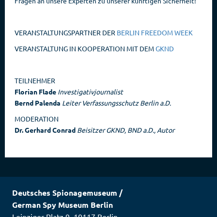
Fragen an unsere Experten zu unserer künftigen Sicherheit!
VERANSTALTUNGSPARTNER DER
BERLIN FREEDOM WEEK
VERANSTALTUNG IN KOOPERATION MIT DEM
GKND
TEILNEHMER
Florian Flade
Investigativjournalist
Bernd Palenda
Leiter Verfassungsschutz Berlin a.D.
MODERATION
Dr. Gerhard Conrad
Beisitzer GKND, BND a.D., Autor
Deutsches Spionagemuseum
/
German Spy Museum Berlin
Leipziger Platz 9
,
10117
Berlin