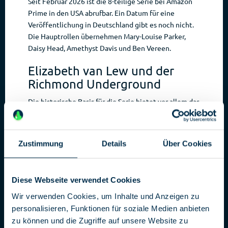
Seit Februar 2026 ist die 8-teilige Serie bei Amazon
Prime in den USA abrufbar. Ein Datum für eine
Veröffentlichung in Deutschland gibt es noch nicht.
Die Hauptrollen übernehmen Mary-Louise Parker,
Daisy Head, Amethyst Davis und Ben Vereen.
Elizabeth van Lew und der
Richmond Underground
Die historische Basis für die Serie bietet vor allem das
Leben der Elizabeth van Lew (1818– 1900). Sie war
eine der erfolgreichsten Spioninnen der Union
während des Amerikanischen Bürgerkriegs und
Zustimmung
Details
Über Cookies
leitete tatsächlich ein ausgeklügeltes
Spionagenetzwerk in Richmond, der Hauptstadt der
Konföderation. Der Spionagering wird daher auch als
Diese Webseite verwendet Cookies
Richmond Underground
bezeichnet.
Wir verwenden Cookies, um Inhalte und Anzeigen zu
Elisabeth van Lew nutzte dabei ihre privilegierte
personalisieren, Funktionen für soziale Medien anbieten
Stellung in der Richmonder Gesellschaft und band
zu können und die Zugriffe auf unsere Website zu
zahlreiche Bürger der Stadt in die