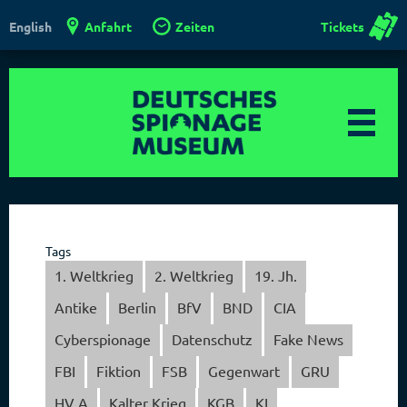
Anfahrt
Zeiten
Tickets
English
Tags
1. Weltkrieg
2. Weltkrieg
19. Jh.
Antike
Berlin
BfV
BND
CIA
Cyberspionage
Datenschutz
Fake News
FBI
Fiktion
FSB
Gegenwart
GRU
HV A
Kalter Krieg
KGB
KI