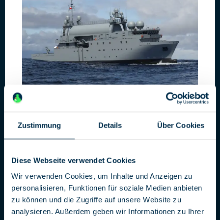
Das neue SIGINT-Aufklärungsschiff für die polnische
Marine [Saab]
Aufgrund des Krieges zwischen Russland und der
Zustimmung
Details
Über Cookies
Ukraine hat sich die Ostsee zu einer Zone strategischer
Spannungen entwickelt. Die SIGINT-Schiffe sollen die
Aufklärungsfähigkeiten der Marine stärken und unter
Diese Webseite verwendet Cookies
anderem elektronische Signale anderer Schiffe abfangen
Wir verwenden Cookies, um Inhalte und Anzeigen zu
und analysieren.
personalisieren, Funktionen für soziale Medien anbieten
Neue Flottendienstbooten für
zu können und die Zugriffe auf unsere Website zu
die deutsche Marine
analysieren. Außerdem geben wir Informationen zu Ihrer