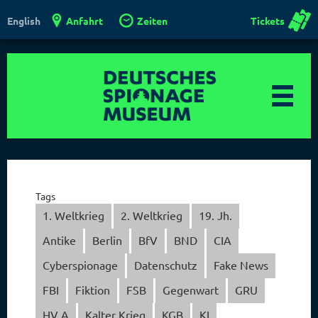
Anfahrt
Zeiten
Tickets
English
Tags
1. Weltkrieg
2. Weltkrieg
19. Jh.
Antike
Berlin
BfV
BND
CIA
Cyberspionage
Datenschutz
Fake News
FBI
Fiktion
FSB
Gegenwart
GRU
HV A
Kalter Krieg
KGB
KI