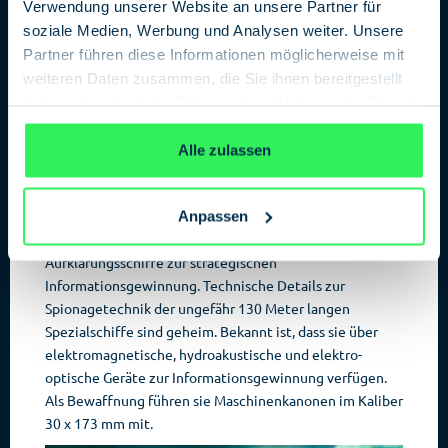
Verwendung unserer Website an unsere Partner für
Auch die deutsche Marine rüstet aufklärungstechnisch
soziale Medien, Werbung und Analysen weiter. Unsere
auf. 2024 begann die Produktion für drei neue
Partner führen diese Informationen möglicherweise mit
Aufklärungsschiffe beim Schiffbauer
NVL
in Bremen, bis
weiteren Daten zusammen, die Sie ihnen bereitgestellt
2029 sollen alle Schiffe geliefert werden. Es handelt sich
haben oder die sie im Rahmen Ihrer Nutzung der Dienste
dabei um Flottendienstboote Klasse 424. Die Schiffe
gesammelt haben.
Datenschutzerklärung
sollen die bisherigen Aufklärungsschiffe der
Oste-
Alle zulassen
Klasse
(auch Klasse 423 genannt) ersetzen, die bereits
seit 1989 im Dienst sind.
Flottendienstboote (Kurz: FD-Boote) bezeichnen bei
Anpassen
der Marine mit Spezialtechnik ausgestattete
Aufklärungsschiffe zur strategischen
Informationsgewinnung. Technische Details zur
Spionagetechnik der ungefähr 130 Meter langen
Spezialschiffe sind geheim. Bekannt ist, dass sie über
elektromagnetische, hydroakustische und elektro-
optische Geräte zur Informationsgewinnung verfügen.
Als Bewaffnung führen sie Maschinenkanonen im Kaliber
30 x 173 mm mit.