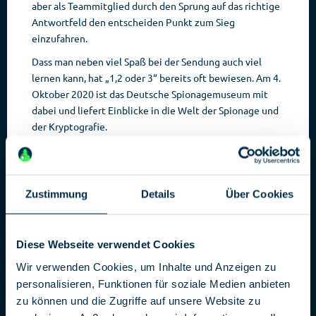
aber als Teammitglied durch den Sprung auf das richtige
Antwortfeld den entscheiden Punkt zum Sieg
einzufahren.
Dass man neben viel Spaß bei der Sendung auch viel
lernen kann, hat „1,2 oder 3“ bereits oft bewiesen. Am 4.
Oktober 2020 ist das Deutsche Spionagemuseum mit
dabei und liefert Einblicke in die Welt der Spionage und
der Kryptografie.
Geheimschriften und Spionagetechnik
Aus unserem umfangreichen Archiv an Spionagetechnik
hat Robert Rückel, Direktor des Deutschen
Zustimmung
Details
Über Cookies
Spionagemuseums, einige schöne Objekte in das Studio
mitgebracht. Sie zeigen, wie kreativ Geheimdienste
Alltagsgegenstände umgebaut haben, um diese als
Diese Webseite verwendet Cookies
Container
zum Schmuggeln von Informationen oder zum
Wir verwenden Cookies, um Inhalte und Anzeigen zu
Spionieren mit versteckten Kameras
zu benutzten.
personalisieren, Funktionen für soziale Medien anbieten
Eines der wichtigsten Handwerkzeuge von Spionen ist
zu können und die Zugriffe auf unsere Website zu
das Ver- und Entschlüsseln von geheimen Botschaften.