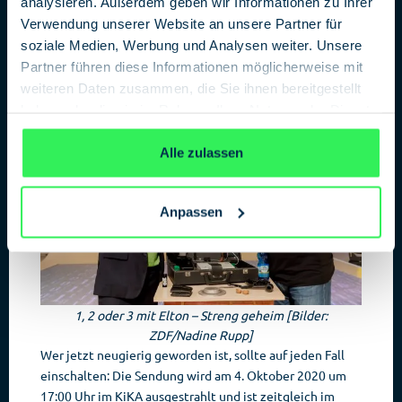
analysieren. Außerdem geben wir Informationen zu Ihrer
Moderator Elton und Robert Rückel werden daher einige
Verwendung unserer Website an unsere Partner für
raffinierte Geheimschriften vorstellen und selbst
soziale Medien, Werbung und Analysen weiter. Unsere
ausprobieren. Da die Kinder hierzu Fragen beantworten
Partner führen diese Informationen möglicherweise mit
müssen, sei an dieser Stelle noch nicht mehr verraten…
weiteren Daten zusammen, die Sie ihnen bereitgestellt
haben oder die sie im Rahmen Ihrer Nutzung der Dienste
gesammelt haben.
Datenschutzerklärung
Alle zulassen
Anpassen
1, 2 oder 3 mit Elton – Streng geheim [Bilder:
ZDF/Nadine Rupp]
Wer jetzt neugierig geworden ist, sollte auf jeden Fall
einschalten: Die Sendung wird am 4. Oktober 2020 um
17:00 Uhr im KiKA ausgestrahlt und ist zeitgleich im