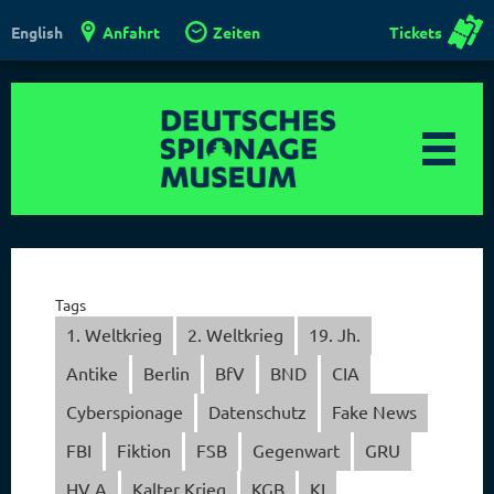
Anfahrt
Zeiten
Tickets
English
Tags
1. Weltkrieg
2. Weltkrieg
19. Jh.
Antike
Berlin
BfV
BND
CIA
Cyberspionage
Datenschutz
Fake News
FBI
Fiktion
FSB
Gegenwart
GRU
HV A
Kalter Krieg
KGB
KI