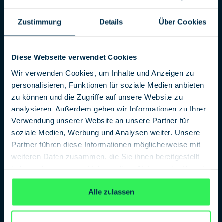
Der hochkarätige BND-Geheimagent Gerhard Conrad war
Zustimmung
Details
Über Cookies
30 Jahre lang an vielen Brennpunkten der Welt mit
streng geheimen Missionen betraut. In seiner
Autobiografie bietet er exklusive Einblicke, klärt Mythen
Diese Webseite verwendet Cookies
auf und versucht Missverständnisse aus dem Weg zu
räumen.
Wir verwenden Cookies, um Inhalte und Anzeigen zu
personalisieren, Funktionen für soziale Medien anbieten
B
uchvorstellung mit Gerhard Conrad und Bodo
Hechelhammer
. Beginn: 19:00 Uhr im Kino.
zu können und die Zugriffe auf unsere Website zu
analysieren. Außerdem geben wir Informationen zu Ihrer
Verwendung unserer Website an unsere Partner für
soziale Medien, Werbung und Analysen weiter. Unsere
Partner führen diese Informationen möglicherweise mit
weiteren Daten zusammen, die Sie ihnen bereitgestellt
haben oder die sie im Rahmen Ihrer Nutzung der Dienste
gesammelt haben.
Datenschutzerklärung
Alle zulassen