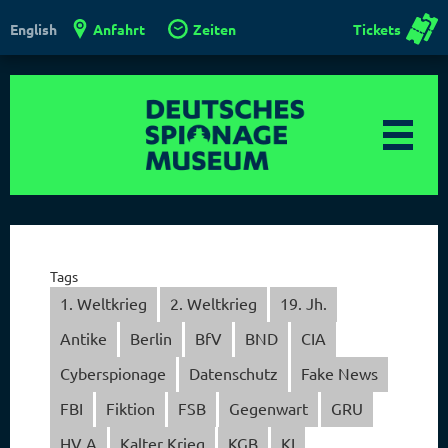
Anfahrt
Zeiten
Tickets
English
Tags
1. Weltkrieg
2. Weltkrieg
19. Jh.
Antike
Berlin
BfV
BND
CIA
Cyberspionage
Datenschutz
Fake News
FBI
Fiktion
FSB
Gegenwart
GRU
HV A
Kalter Krieg
KGB
KI