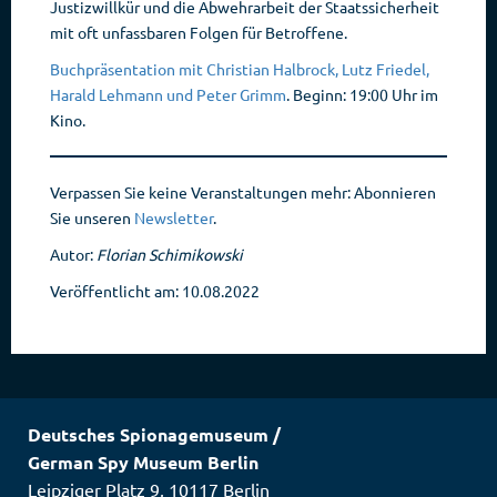
Justizwillkür und die Abwehrarbeit der Staatssicherheit
mit oft unfassbaren Folgen für Betroffene.
Buchpräsentation mit Christian Halbrock, Lutz Friedel,
Harald Lehmann und Peter Grimm
. Beginn: 19:00 Uhr im
Kino.
Verpassen Sie keine Veranstaltungen mehr: Abonnieren
Sie unseren
Newsletter
.
Autor:
Florian Schimikowski
Veröffentlicht am: 10.08.2022
Deutsches Spionagemuseum
/
German Spy Museum Berlin
Leipziger Platz 9
,
10117
Berlin