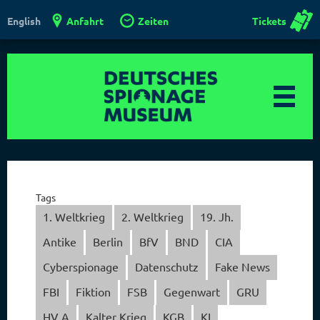
Anfahrt
Zeiten
Tickets
English
Tags
1. Weltkrieg
2. Weltkrieg
19. Jh.
Antike
Berlin
BfV
BND
CIA
Cyberspionage
Datenschutz
Fake News
FBI
Fiktion
FSB
Gegenwart
GRU
HV A
Kalter Krieg
KGB
KI