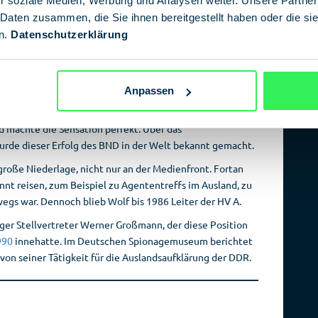
r soziale Medien, Werbung und Analysen weiter. Unsere Partner
nach Moskau.
 Daten zusammen, die Sie ihnen bereitgestellt haben oder die s
Sensationelles Enthüllungsfoto
n.
Datenschutzerklärung
Bis zum 5. März 1979 galt Markus Wolf als mysteriöse
Legende, als „Mann ohne Gesicht“. Zwar kannten die
en, jedoch existierte kein aktuelles Bild von ihm. Dies
Anpassen
si-Offizier Werner Stiller
nach einer spektakulären Flucht
berlief. Dort identifizierte Stiller seinen ehemaligen
 machte die Sensation perfekt. Über das
de dieser Erfolg des BND in der Welt bekannt gemacht.
große Niederlage, nicht nur an der Medienfront. Fortan
nt reisen, zum Beispiel zu Agententreffs im Ausland, zu
egs war. Dennoch blieb Wolf bis 1986 Leiter der HV A.
iger Stellvertreter Werner Großmann, der diese Position
990
innehatte. Im Deutschen Spionagemuseum berichtet
on seiner Tätigkeit für die Auslandsaufklärung der DDR.