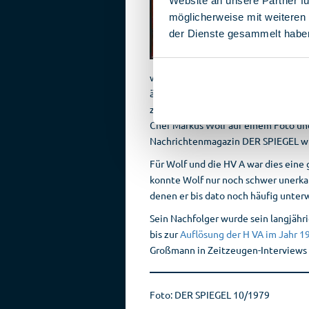
Website an unsere Partner fü
möglicherweise mit weiteren
der Dienste gesammelt habe
westlichen Geheimdienste seinen Nam
änderte sich Anfang 1979, als der Sta
zum Bundesnachrichtendienst (BND) ü
Chef Markus Wolf auf einem Foto und
Nachrichtenmagazin DER SPIEGEL wur
Für Wolf und die HV A war dies eine 
konnte Wolf nur noch schwer unerkan
denen er bis dato noch häufig unterw
Sein Nachfolger wurde sein langjähr
bis zur
Auflösung der H VA im Jahr 1
Großmann in Zeitzeugen-Interviews v
Foto: DER SPIEGEL 10/1979