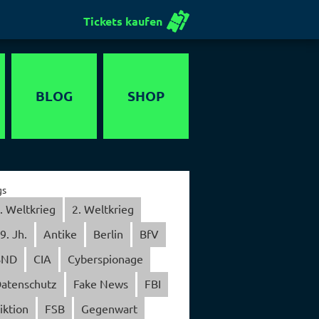
Tickets kaufen
BLOG
SHOP
Gutschein
gs
. Weltkrieg
2. Weltkrieg
9. Jh.
Antike
Berlin
BfV
BND
CIA
Cyberspionage
atenschutz
Fake News
FBI
iktion
FSB
Gegenwart