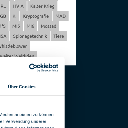
GRU
HV A
Kalter Krieg
KGB
KI
Kryptografie
MAD
MfS
MI5
MI6
Mossad
NSA
Spionagetechnik
Tiere
histleblower
weiter Weltkrieg
Über Cookies
 Medien anbieten zu können
hrer Verwendung unserer