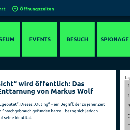
hrt
Öffnungszeiten
SEUM
EVENTS
BESUCH
SPIONAGE
timedia
Anfahrt
Agenten
lebnis
Gruppen und
Operationen
Ta
Führungen
cht“ wird öffentlich: Das
ewöhnliche
Geheimdienste
1
Enttarnung von Markus Wolf
 in Berlin
Klassenfahrt
der Welt
1
chichte
Kinder im
Hauptstadt der
eoutet“. Dieses „Outing“ – ein Begriff, der zu jener Zeit
Spionagemuseum
Spione
en Sprachgebrauch gefunden hatte – bezog sich jedoch
parcours
D
uf seine Identität.
Kinder­
Sammlung
detektor
geburtstage
F
Orte der