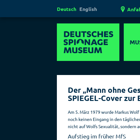
Deutsch
English
Anfa
MU
Mul
Er
Der „Mann ohne Gesi
Außerg
SPIEGEL-Cover zur 
Museen
Ges
Am 5. März 1979 wurde Markus Wolf „g
noch keinen Eingang in den täglich
Laser
nicht auf Wolfs Sexualität, sondern a
Lügen
Aufstieg im früher MfS