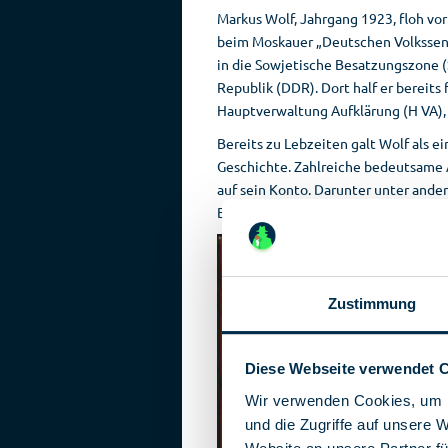
Markus Wolf, Jahrgang 1923, floh vo
beim Moskauer „Deutschen Volkssende
in die Sowjetische Besatzungszone 
Republik (DDR). Dort half er bereit
Hauptverwaltung Aufklärung (H VA), w
Bereits zu Lebzeiten galt Wolf als e
Geschichte. Zahlreiche bedeutsam
auf sein Konto. Darunter unter and
Bundeskanzler Willy Brandt. Viele e
Zustimmung
Diese Webseite verwendet 
Wir verwenden Cookies, um I
und die Zugriffe auf unsere 