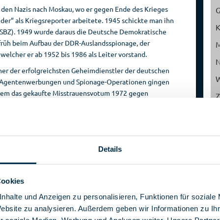
r den Nazis nach Moskau, wo er gegen Ende des Krieges
Reise­
Spionage­
r“ als Kriegsreporter arbeitete. 1945 schickte man ihn
veranstalter
geschichte
(SBZ). 1949 wurde daraus die Deutsche Demokratische
s früh beim Aufbau der DDR-Auslandsspionage, der
elcher er ab 1952 bis 1986 als Leiter vorstand.
iner der erfolgreichsten Geheimdienstler der deutschen
W
e Agentenwerbungen und Spionage-Operationen gingen
erem das gekaufte Misstrauensvotum 1972 gegen
Z
rfolgreiche Methoden der Stasi-Aufklärung sollen ebenso
auf seine Initiative zurückgehen. Dazu gehör
en zum
Beispiel die „Romeo-Agenten“ oder das Einschleusen
von Spionen in den Flüchtlingsstrom gen
Details
Westdeutschland.
Politisch schaffte es Wolf zwischen Hardliner Erich
Mielke, seines Zeichens Minister für Staatssicherheit,
Cookies
und den politischen Interessen des Politbüros zu
nhalte und Anzeigen zu personalisieren, Funktionen für soziale
lavieren, ohne in größere Konflikte zu geraten. Dabei
Website zu analysieren. Außerdem geben wir Informationen zu I
halfen ihm auch seine überaus engen Verbindungen