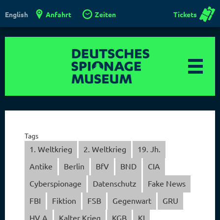
Anfahrt
Zeiten
Tickets
English
Tags
1. Weltkrieg
2. Weltkrieg
19. Jh.
Antike
Berlin
BfV
BND
CIA
Cyberspionage
Datenschutz
Fake News
FBI
Fiktion
FSB
Gegenwart
GRU
HV A
Kalter Krieg
KGB
KI