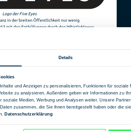
Logo der Five Eyes
ianz in der breiten Öffentlichkeit nur wenig
013 mit den Enthüllungen durch den Whistleblower
berwachung des globalen Daten- und
ive Eyes.
um Handeln
Details
yes veröffentlichte
Erklärung
lässt keine Zweifel am Ernst
s rasanten Tempos der Entwicklung im Bereich der
risiken bereits innerhalb von Monaten und nicht erst
Cookies
eißt es: KI „senkt die Hürden für böswillige Akteure und
nhalte und Anzeigen zu personalisieren, Funktionen für soziale
plexität von Angriffen“.
Website zu analysieren. Außerdem geben wir Informationen zu I
iens, der USA, Australiens, Kanadas und Neuseelands
r soziale Medien, Werbung und Analysen weiter. Unsere Partner
en nachdrücklich auf, rasch zu handeln, um sich auf die
 Daten zusammen, die Sie ihnen bereitgestellt haben oder die s
iten: „Sicherheitsverletzungen werden auftreten. Durch
n.
Datenschutzerklärung
schnell eindämmen und verhindern, dass sie zu
nziellen Krisen eskalieren.“