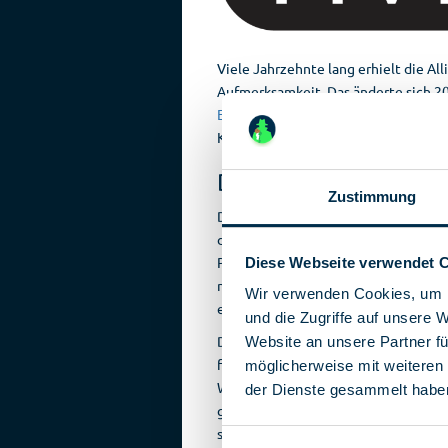
Viele Jahrzehnte lang erhielt die All
Aufmerksamkeit. Das änderte sich 2
Edward Snowden
über die massive Ü
Kommunikationsverkehrs durch die F
Dringender Aufruf z
Zustimmung
Die am 22. Juni 2026 von den Five E
der Lage aufkommen: „Angesichts de
Pionier-KI können Annahmen zu Cyber
Diese Webseite verwendet 
nach Jahren überholt sein“. Weiter h
Wir verwenden Cookies, um I
erhöht die Geschwindigkeit und Kom
und die Zugriffe auf unsere 
Die Sicherheitsbehörden Großbritann
Website an unsere Partner fü
forderten Regierungen und Unternehm
möglicherweise mit weiteren
Weiterentwicklung der KI vorzubere
der Dienste gesammelt habe
gute Vorbereitung können Sie diese 
schwerwiegenden operativen und fina