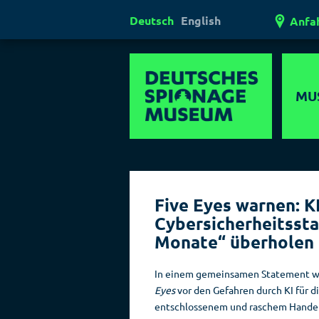
Deutsch
English
Anfa
MU
Mul
Er
Five Eyes warnen: K
Außerg
Cybersicherheitssta
Museen
Monate“ überholen
Ges
In einem gemeinsamen Statement wa
Laser
Eyes
vor den Gefahren durch KI für di
Lügen
entschlossenem und raschem Hande