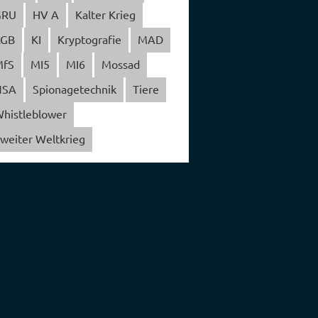
GRU
HV A
Kalter Krieg
KGB
KI
Kryptografie
MAD
MfS
MI5
MI6
Mossad
NSA
Spionagetechnik
Tiere
histleblower
weiter Weltkrieg