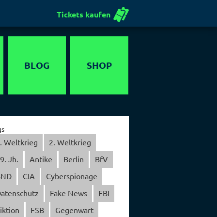
Tickets kaufen
BLOG
SHOP
Gutschein
gs
. Weltkrieg
2. Weltkrieg
9. Jh.
Antike
Berlin
BfV
BND
CIA
Cyberspionage
atenschutz
Fake News
FBI
iktion
FSB
Gegenwart