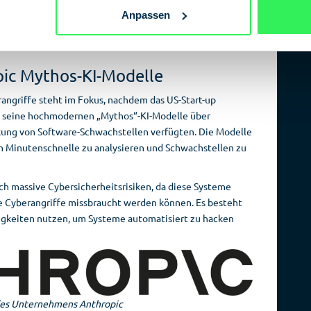
sollten Unternehmen unter anderem KI-Tools in ihre
Anpassen
ltete Systeme aktualisieren und den Zugriff auf kritische
en.
pic Mythos-KI-Modelle
rangriffe steht im Fokus, nachdem das US-Start-up
ass seine hochmodernen „Mythos“-KI-Modelle über
kung von Software-Schwachstellen verfügten. Die Modelle
n Minutenschnelle zu analysieren und Schwachstellen zu
h massive Cybersicherheitsrisiken, da diese Systeme
te Cyberangriffe missbraucht werden können. Es besteht
ähigkeiten nutzen, um Systeme automatisiert zu hacken
es Unternehmens Anthropic