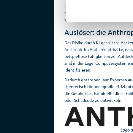
Um ihre Cyberabwehr zu verbessern, 
Sicherheitsabläufe integrieren, vera
Systeme einschränken, so die Expert
Auslöser: die Anthro
Das Risiko durch KI-gestützte Hacke
Anthropic
im April erklärt hatte, d
beispiellose Fähigkeiten zur Aufdec
sind in der Lage, Computersysteme i
identifizieren.
Dadurch entstehen laut Experten auc
theoretisch für hochgradig effizien
die Gefahr, dass Kriminelle diese F
oder Schadcode zu entwickeln.
Logo d