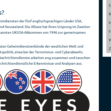
Reise­
Spionage­
veranstalter
geschichte
s?
eimdiensten der fünf englischsprachigen Länder USA,
und Neuseeland. Die Allianz hat ihren Ursprung im Zweiten
genannten UKUSA-Abkommen von 1946 zur gemeinsamen
W
ngsten Geheimdienstverbünde der westlichen Welt und
Z
itspolitik, etwa bei der Terrorismus- und Cyberabwehr,
en Nachrichtendienste arbeiten eng zusammen und tauschen
chrichtendienstliche Erkenntnisse und Analysen aus.