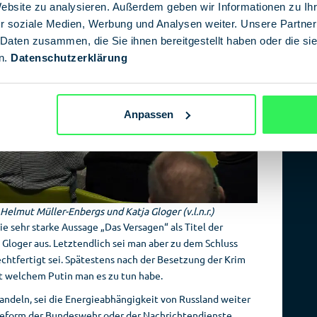
Website zu analysieren. Außerdem geben wir Informationen zu I
r soziale Medien, Werbung und Analysen weiter. Unsere Partner
 Daten zusammen, die Sie ihnen bereitgestellt haben oder die s
n.
Datenschutzerklärung
Anpassen
elmut Müller-Enbergs und Katja Gloger (v.l.n.r.)
ie sehr starke Aussage „Das Versagen“ als Titel der
 Gloger aus. Letztendlich sei man aber zu dem Schluss
htfertigt sei. Spätestens nach der Besetzung der Krim
it welchem Putin man es zu tun habe.
ndeln, sei die Energieabhängigkeit von Russland weiter
Reform der Bundeswehr oder der Nachrichtendienste