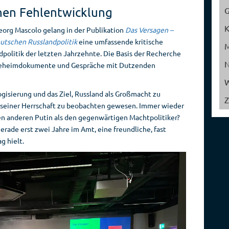
chen Fehlentwicklung
Reise­
Spionage­
veranstalter
geschichte
eorg Mascolo gelang in der Publikation
Das Versagen –
eutschen Russlandpolitik
eine umfassende kritische
politik der letzten Jahrzehnte. Die Basis der Recherche
 Geheimdokumente und Gespräche mit Dutzenden
W
logisierung und das Ziel, Russland als Großmacht zu
Z
n seiner Herrschaft zu beobachten gewesen. Immer wieder
nen anderen Putin als den gegenwärtigen Machtpolitiker?
gerade erst zwei Jahre im Amt, eine freundliche, fast
 hielt.