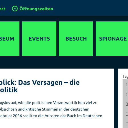
hrt
Öffnungszeiten
SEUM
EVENTS
BESUCH
SPIONAGE
timedia
Anfahrt
Agenten
lebnis
Gruppen und
Operationen
Ta
Führungen
lick: Das Versagen – die
ewöhnliche
Geheimdienste
1
olitik
 in Berlin
Klassenfahrt
der Welt
1
chichte
Kinder im
Hauptstadt der
slos auf, wie die politischen Verantwortlichen viel zu
Spionagemuseum
Spione
bsichten und kritische Stimmen in der deutschen
parcours
D
 Februar 2026 stellten die Autoren das Buch im Deutschen
Kinder­
Sammlung
detektor
geburtstage
F
Orte der