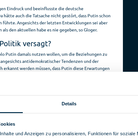
gen Eindruck und beeinflusste die deutsche
a hätte auch die Tatsache nicht gestört, dass Putin schon
n führte. Angesichts der letzten Entwicklungen sei aber
 als den aktuellen habe es nie gegeben, so Gloger.
Politik versagt?
olo Putin damals nutzen wollen, um die Beziehungen zu
e angesichts antidemokratischer Tendenzen und der
üh erkannt werden müssen, dass Putin diese Erwartungen
n des Ukrainekriegs jedoch seien die Konsequenzen der
sgefallen.
Details
Cookies
nhalte und Anzeigen zu personalisieren, Funktionen für soziale