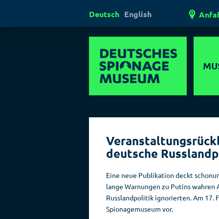
Deutsch
English
Anfa
MU
Mul
Er
Veranstaltungsrückb
Außerg
deutsche Russlandp
Museen
Ges
Eine neue Publikation deckt schonung
lange Warnungen zu Putins wahren A
Laser
Russlandpolitik ignorierten. Am 17.
Lügen
Spionagemuseum vor.