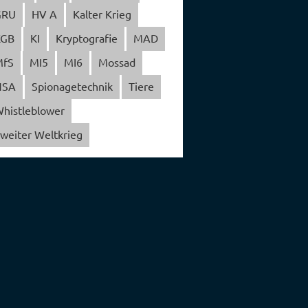
GRU
HV A
Kalter Krieg
KGB
KI
Kryptografie
MAD
MfS
MI5
MI6
Mossad
NSA
Spionagetechnik
Tiere
histleblower
weiter Weltkrieg