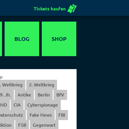
Tickets kaufen
BLOG
SHOP
Gutschein
gs
. Weltkrieg
2. Weltkrieg
9. Jh.
Antike
Berlin
BfV
BND
CIA
Cyberspionage
atenschutz
Fake News
FBI
iktion
FSB
Gegenwart