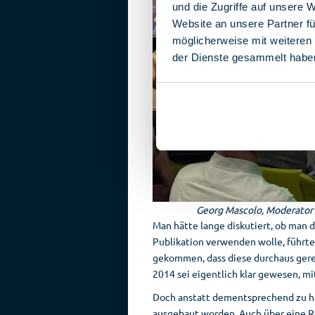
und die Zugriffe auf unsere 
Website an unsere Partner fü
möglicherweise mit weiteren
der Dienste gesammelt habe
Georg Mascolo, Moderator H
Man hätte lange diskutiert, ob man d
Publikation verwenden wolle, führte
gekommen, dass diese durchaus gerec
2014 sei eigentlich klar gewesen, m
Doch anstatt dementsprechend zu ha
ausgebaut worden. Auch über eine 