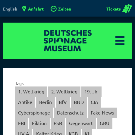
Anfahrt
Zeiten
Tickets
English
Tags
1. Weltkrieg
2. Weltkrieg
19. Jh.
Antike
Berlin
BfV
BND
CIA
Cyberspionage
Datenschutz
Fake News
FBI
Fiktion
FSB
Gegenwart
GRU
HV A
Kalter Krieg
KGB
KI