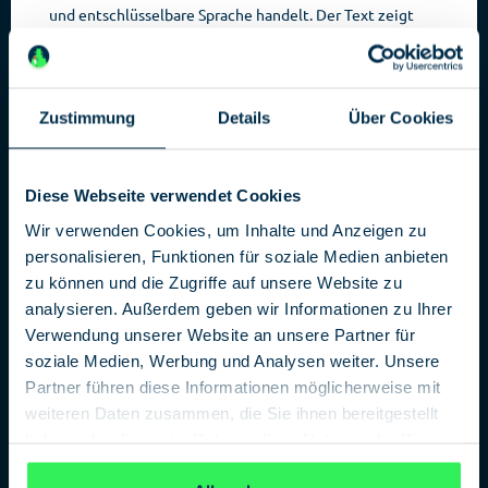
und entschlüsselbare Sprache handelt. Der Text zeigt
Muster, die auf syntaktische Strukturen hinweisen,
gleicht in vielen Aspekten Schriften natürlicher
Sprachen, zum Beispiel hinsichtlich der Verteilung und
Häufigkeit bestimmter Buchstaben,
Zustimmung
Details
Über Cookies
Buchstabenkombinationen oder Zeichen.
Diese Webseite verwendet Cookies
Wir verwenden Cookies, um Inhalte und Anzeigen zu
personalisieren, Funktionen für soziale Medien anbieten
zu können und die Zugriffe auf unsere Website zu
analysieren. Außerdem geben wir Informationen zu Ihrer
Verwendung unserer Website an unsere Partner für
soziale Medien, Werbung und Analysen weiter. Unsere
Partner führen diese Informationen möglicherweise mit
weiteren Daten zusammen, die Sie ihnen bereitgestellt
haben oder die sie im Rahmen Ihrer Nutzung der Dienste
gesammelt haben.
Datenschutzerklärung