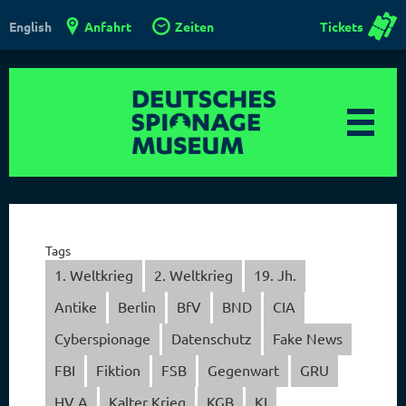
Anfahrt
Zeiten
Tickets
English
Tags
1. Weltkrieg
2. Weltkrieg
19. Jh.
Antike
Berlin
BfV
BND
CIA
Cyberspionage
Datenschutz
Fake News
FBI
Fiktion
FSB
Gegenwart
GRU
HV A
Kalter Krieg
KGB
KI