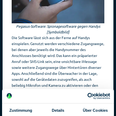
Pegasus-Software: Spionagesoftware gegen Handys
[Symboldbild]
Die Software lässt sich aus der Ferne auf Handys
einspielen. Genutzt werden verschiedene Zugangswege,
bei denen aber jeweils die Handynummer des
Anschlusses benötigt wird. Das kann ein präparierter
Anruf oder SMS-Link sein, eine unsichtbare iMessage
sowie weitere Zugangswege über Hintertüren diverser
Apps. Anschließend sind die Überwacher in der Lage,
sowohl auf die Gerätedaten zuzugreifen, als auch
beliebig Mikrofon und Kamera zu aktivieren oder den
Standort des Handys zu ermitteln. Auf diese Weise ist es
möglich, nicht nur die Nutzer der Handys, sondern auch
deren Umgebung zu überwachen.
Zustimmung
Details
Über Cookies
Leak mit mehr als 50.000