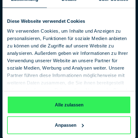
Diese Webseite verwendet Cookies
Wir verwenden Cookies, um Inhalte und Anzeigen zu
personalisieren, Funktionen für soziale Medien anbieten
Beitrag “Was gibst du im Internet preis?”
zu können und die Zugriffe auf unsere Website zu
Der Autor, Kimmo Meißner, stellte seiner kritischen
analysieren. Außerdem geben wir Informationen zu Ihrer
Analyse eine wesentliche Erkenntnis als ersten Satz
Verwendung unserer Website an unsere Partner für
voran: „Alles kann zu Daten werden, alle Daten können
zu Geld gemacht werden.“ Wie diese Daten erhoben
soziale Medien, Werbung und Analysen weiter. Unsere
werden und auf welche Art und Weise sie an
Partner führen diese Informationen möglicherweise mit
Unternehmen fließen, machte Meißner im weiteren
weiteren Daten zusammen, die Sie ihnen bereitgestellt
Verlauf deutlich.
haben oder die sie im Rahmen Ihrer Nutzung der Dienste
gesammelt haben.
Datenschutzerklärung
Der Beitrag zeichnete sich insbesondere durch seinen
Alle zulassen
Weitblick aus: Zu Recht weist der Artikel darauf hin, dass
Daten in den zu Facebook gehörenden Diensten nicht
zwingend privat bleiben und sich Instagram
Anpassen
beispielsweise die Nutzungsrechte an geposteten
Bildern sichert. Im Gegensatz zu vielen anderen