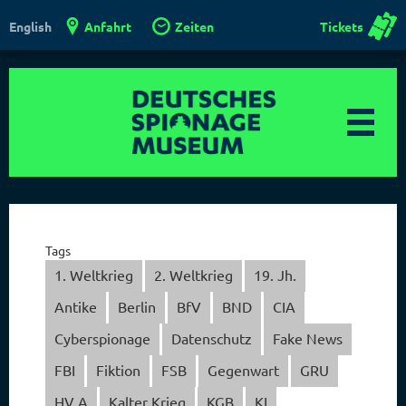
Anfahrt
Zeiten
Tickets
English
Tags
1. Weltkrieg
2. Weltkrieg
19. Jh.
Antike
Berlin
BfV
BND
CIA
Cyberspionage
Datenschutz
Fake News
FBI
Fiktion
FSB
Gegenwart
GRU
HV A
Kalter Krieg
KGB
KI