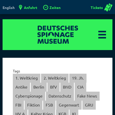
Anfahrt
Zeiten
Tickets
English
Tags
1. Weltkrieg
2. Weltkrieg
19. Jh.
Antike
Berlin
BfV
BND
CIA
Cyberspionage
Datenschutz
Fake News
FBI
Fiktion
FSB
Gegenwart
GRU
HV A
Kalter Krieg
KGB
KI