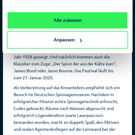
Produktion „
CHICHINETTE – Wie ich zufällig Spionin
haben oder die sie im Rahmen Ihrer Nutzung der Dienste
wurde
“. Es handelt sich um die verfilmte
gesammelt haben.
Datenschutzerklärung
Lebensgeschichte von Marthe Cohn. Diese agentin
Alle zulassen
arbeitete im Zweiten Weltkrieg als Spionin für den
französischen Geheimdienst. Gleichzeitig ist dieser Film
aus dem Jahr 2019 der jüngste des Festivals.
Anpassen
Als älteste Produktion wird Fritz Langs „Spione“ aus dem
Jahr 1928 gezeigt. Und natürlich kommen auch die
Klassiker zum Zuge: „Der Spion der aus der Kälte kam“,
James Bond oder Jason Bourne. Das Festival läuft bis
zum 21. Januar 2020.
Als Vorbereitung auf das Kinoerlebnis empfiehlt sich ein
Besuch im Deutschen Spionagemuseum. Nachdem in
erfolgreicher Mission echte Spionagetechnik erforscht,
Codes geknackt, Räume nach Wanzen abgesucht und
erfolgreich Lügendetektor sowie Laserparcours
bestanden wurden, macht es doppelt Spaß, den fiktiven
und realen Agentenkollegen auf der Leinwand bei der