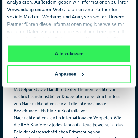
analysieren. Außerdem geben wir Informationen zu Ihrer
des Kalten Krieges.
Verwendung unserer Website an unsere Partner für
Die Erinnerungen von Bruce M. MacKay, selbst als
soziale Medien, Werbung und Analysen weiter. Unsere
Nachrichtenoffizier der US-Army in Berlin stationiert,
Partner führen diese Informationen möglicherweise mit
trugen zum Beispiel die Überschrift: „West-Berlin:
weiteren Daten zusammen, die Sie ihnen bereitgestellt
Heimat kurioser und seltsamer Bemühungen
haben oder die sie im Rahmen Ihrer Nutzung der Dienste
nachrichtendienstlicher Beschaffung im Kalten Krieg“.
gesammelt haben.
Datenschutzerklärung
Und kurios waren MacKays Schilderungen allemal.
Alle zulassen
Berlin und Deutschland im Mittelpunkt
der Themenauswahl
Anpassen
Die bundesdeutsche Hauptstadt und generell
Deutschland stand bei den weiteren Betrachtungen im
Mittelpunkt. Die Bandbreite der Themen reichte von
nachrichtendienstlicher Kooperation über den Einfluss
von Nachrichtendiensten auf die internationalen
Beziehungen bis hin zur Kontrolle von
Nachrichtendiensten im internationalen Vergleich. Wie
die IIHA-Konferenz jedes Jahr aufs Neue beweist, ist das
Feld der wissenschaftlichen Erforschung von