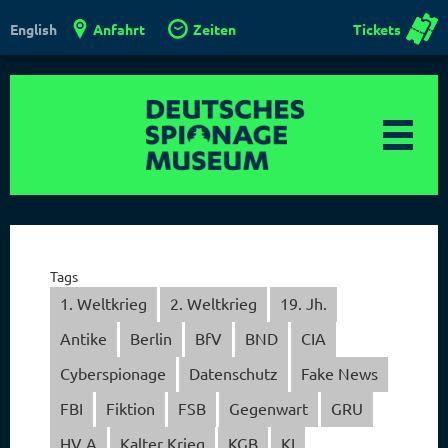
Anfahrt
Zeiten
Tickets
English
Tags
1. Weltkrieg
2. Weltkrieg
19. Jh.
Antike
Berlin
BfV
BND
CIA
Cyberspionage
Datenschutz
Fake News
FBI
Fiktion
FSB
Gegenwart
GRU
HV A
Kalter Krieg
KGB
KI