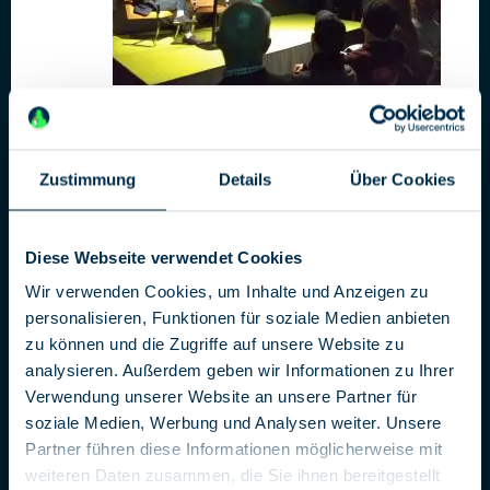
geistert so facettenreich durch die Weltgeschichte und
unser Leben wie die Liebe.
Gift und Liebe
Zustimmung
Details
Über Cookies
Forscher wissen: Gefühlsbeziehungen gründen sich auf
eine empfindliche Mischung aus Zeitpunkt, der
sprichwörtlichen Chemie und etwas Glück. Was dann
Diese Webseite verwendet Cookies
abläuft, sind chemische Prozesse. Doch Vorsicht: der
Wir verwenden Cookies, um Inhalte und Anzeigen zu
Chemie der Liebe kann man auf die Sprünge helfen, sie
personalisieren, Funktionen für soziale Medien anbieten
manipulieren.
zu können und die Zugriffe auf unsere Website zu
Für die Welt der Spionage spielte das eine besondere
analysieren. Außerdem geben wir Informationen zu Ihrer
Rolle, hier wird Liebe als Technik eingesetzt – die Waffe
Verwendung unserer Website an unsere Partner für
der Romeos und Honigfallen. Über Jahrhunderte hinweg,
soziale Medien, Werbung und Analysen weiter. Unsere
durch den Kalten Krieg und bis heute nutzen Spione
Partner führen diese Informationen möglicherweise mit
Liebe zur Informationsgewinnung.
weiteren Daten zusammen, die Sie ihnen bereitgestellt