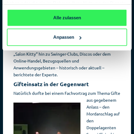
Chemische Manipulation war und ist die oftmals
haben oder die sie im Rahmen Ihrer Nutzung der Dienste
unbekannte Seite der Romeos und Honigfallen. Durch
gesammelt haben.
Datenschutzerklärung
den Einsatz bestimmter Stoffe kann Lust erzeugt,
Alle zulassen
verlängert oder abgeschwächt werden.
Gleichzeitig kommen aber auch K.O.-Tropfen, Sprays,
Anpassen
Nahrungszusätze oder Betäubungsmittel zum Einsatz.
Immer an das Ziel angepasst. Vom berühmten Berliner
„Salon Kitty“ hin zu Swinger-Clubs, Discos oder dem
Online-Handel, Bezugsquellen und
Anwendungsgebieten – historisch oder aktuell –
berichtete der Experte.
Gifteinsatz in der Gegenwart
Natürlich durfte bei einem Fachvortrag
zum Thema Gifte
aus gegebenem
Anlass – den
Mordanschlag auf
den
Doppelagenten