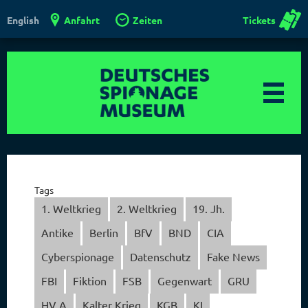
Anfahrt
Zeiten
Tickets
English
Tags
1. Weltkrieg
2. Weltkrieg
19. Jh.
Antike
Berlin
BfV
BND
CIA
Cyberspionage
Datenschutz
Fake News
FBI
Fiktion
FSB
Gegenwart
GRU
HV A
Kalter Krieg
KGB
KI