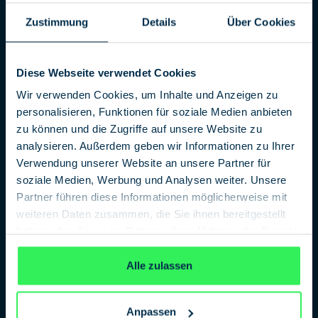
in den USA keineswegs davor geschützt sind, von
Behörden vereinnahmt zu werden. Schrems zog die
Zustimmung
Details
Über Cookies
Klage 2014 zurück, weil ihm Akteneinsicht verweigert
wurde und die Behörden keinerlei Bereitschaft zur
Kooperation zeigten.
Diese Webseite verwendet Cookies
Im selben jahr wurde in Wien eine Sammelklage gegen
Wir verwenden Cookies, um Inhalte und Anzeigen zu
Facebook mit 25.000 Unterstützern eingebracht. Nach
personalisieren, Funktionen für soziale Medien anbieten
erstinstanzlichem Urteil, dass das Landesgericht Wien
zu können und die Zugriffe auf unsere Website zu
nicht zuständig sei, wurde der Fall an den Europäischen
analysieren. Außerdem geben wir Informationen zu Ihrer
Gerichtshof in Luxemburg übergeben. Dieser folgte
Verwendung unserer Website an unsere Partner für
2015 Schrems Beschwerde und erklärte das Safe Harbour
soziale Medien, Werbung und Analysen weiter. Unsere
Abkommen für ungültig. Nicht einmal ein Jahr später
Partner führen diese Informationen möglicherweise mit
ersetzte das EU-US Privacy Shield Abkommen das Safe
weiteren Daten zusammen, die Sie ihnen bereitgestellt
Harbor Abkommen – ohne die datenschutzrechtlichen
haben oder die sie im Rahmen Ihrer Nutzung der Dienste
Probleme bewältigt zu haben.
gesammelt haben.
Datenschutzerklärung
Die erfolgreiche Klage wird als wichtiges Zeichen
für
Alle zulassen
den
Anpassen