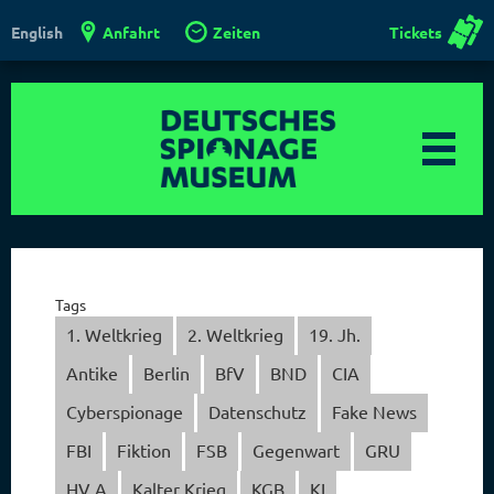
Anfahrt
Zeiten
Tickets
English
Tags
1. Weltkrieg
2. Weltkrieg
19. Jh.
Antike
Berlin
BfV
BND
CIA
Cyberspionage
Datenschutz
Fake News
FBI
Fiktion
FSB
Gegenwart
GRU
HV A
Kalter Krieg
KGB
KI