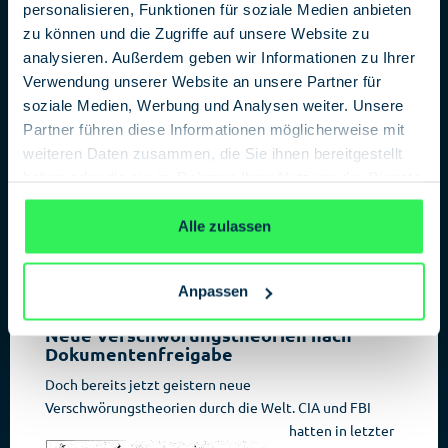
personalisieren, Funktionen für soziale Medien anbieten
Kommission“. Ihr Ergebnis nach einjähriger Arbeit:
zu können und die Zugriffe auf unsere Website zu
Oswald war ein Einzeltäter und hatte keine
analysieren. Außerdem geben wir Informationen zu Ihrer
Hintermänner. Bei ihrer Arbeit wurden der Kommission
Verwendung unserer Website an unsere Partner für
jedoch Informationen seitens der amerikanischen
soziale Medien, Werbung und Analysen weiter. Unsere
Sicherheitsbehörden vorenthalten.
Partner führen diese Informationen möglicherweise mit
Die letzten Dokumente der „Warren-Kommission“ und
weiteren Daten zusammen, die Sie ihnen bereitgestellt
aller amerikanischen Sicherheitsbehörden, die nach
haben oder die sie im Rahmen Ihrer Nutzung der Dienste
einer Überprüfung Anfang der 1990er-Jahre nochmals
gesammelt haben.
Datenschutzerklärung
mit einer Sperrfrist von 25 Jahren belegt worden waren,
Alle zulassen
wurden gestern Nacht freigegeben. Rund 2800 mit
Spannung erwarteter Dokumente sind nun auf der
Homepage des
National Archive Washington
für
Anpassen
jedermann einsehbar.
Neue Verschwörungstheorien nach
Dokumentenfreigabe
Doch bereits jetzt geistern neue
Verschwörungstheorien
durch die Welt. CIA und FBI
hatten in letzter