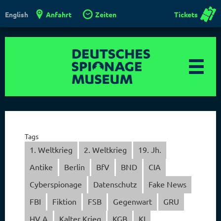
Anfahrt
Zeiten
Tickets
English
Tags
1. Weltkrieg
2. Weltkrieg
19. Jh.
Antike
Berlin
BfV
BND
CIA
Cyberspionage
Datenschutz
Fake News
FBI
Fiktion
FSB
Gegenwart
GRU
HV A
Kalter Krieg
KGB
KI