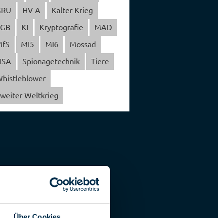
GRU
HV A
Kalter Krieg
KGB
KI
Kryptografie
MAD
MfS
MI5
MI6
Mossad
NSA
Spionagetechnik
Tiere
histleblower
weiter Weltkrieg
Über Cookies