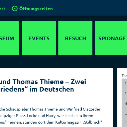
hrt
Öffnungszeiten
SEUM
EVENTS
BESUCH
SPIONAGE
timedia
Anfahrt
Agenten
lebnis
Gruppen und
Operationen
Ta
Führungen
 und Thomas Thieme – Zwei
ewöhnliche
Geheimdienste
1
Friedens“ im Deutschen
 in Berlin
Klassenfahrt
der Welt
1
chichte
Kinder im
Hauptstadt der
Spionagemuseum
Spione
die Schauspieler Thomas Thieme und Winfried Glatzeder
parcours
D
ziger Platz. Locke und Harry, wie sie sich in ihrem
Kinder­
Sammlung
detektor
ens“ nennen, standen dort dem Kulturmagazin „Stilbruch“
geburtstage
F
Orte der