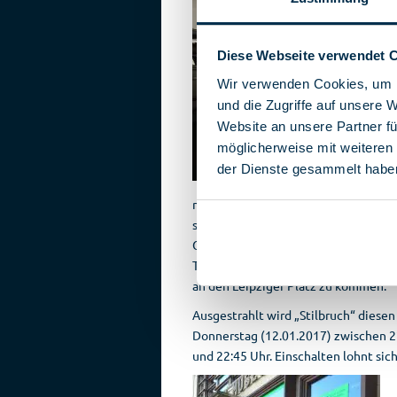
Diese Webseite verwendet 
Wir verwenden Cookies, um I
und die Zugriffe auf unsere 
Website an unsere Partner fü
möglicherweise mit weiteren
der Dienste gesammelt habe
nicht immer einfach, die interessiert
sehr tauchten die Beiden in die Wel
Gespräch mit Museumsdirektor Rober
Thomas Thieme und das Team des RBB
an den Leipziger Platz zu kommen.
Ausgestrahlt wird „Stilbruch“ diesen
Donnerstag (12.01.2017) zwischen 2
und 22:45 Uhr. Einschalten lohnt sich