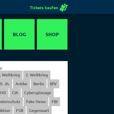
Tickets kaufen
BLOG
SHOP
Gutschein
gs
. Weltkrieg
2. Weltkrieg
9. Jh.
Antike
Berlin
BfV
BND
CIA
Cyberspionage
atenschutz
Fake News
FBI
iktion
FSB
Gegenwart