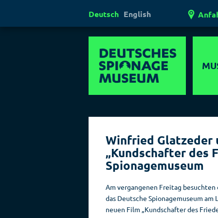
Deutsch
English
Anfa
MU
Mul
Er
Winfried Glatzeder
Außerg
„Kundschafter des 
Museen
Spionagemuseum
Ges
Am vergangenen Freitag besuchten 
Laser
das Deutsche Spionagemuseum am Leip
Lügen
neuen Film „Kundschafter des Fried