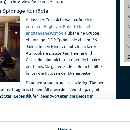
rg) im Interview Rede und Antwort.
Reise­
Spionage­
der Spionage-Komödie
veranstalter
geschichte
Anlass des Gesprächs war natürlich
die
unter der Regie von Robert Thalheim
entstandene Komödie
über eine Gruppe
ehemaliger DDR-Spione, die ab dem 26.
Januar in den Kinos anläuft. In lockerer
W
Atmosphäre plauderten Thieme und
Z
Glatzeder aber nicht nur über die Inhalte
des Films. Sie gaben zudem einen Einblick
hinter die Kulissen der Dreharbeiten.
Daneben standen auch schwierige Themen
h selbst Fragen nach dem Älterwerden, dem Umgang mit
 Stasi-Lebensläufen, beantworteten die Beiden in
mor. Auch der aktuelle Fall um die Stasi-Vergangenheit
Andrej Holm wurde angeschnitten.
ern Werkzeuge echter Spione
Im Anschluss an das Interview begleitete
Details