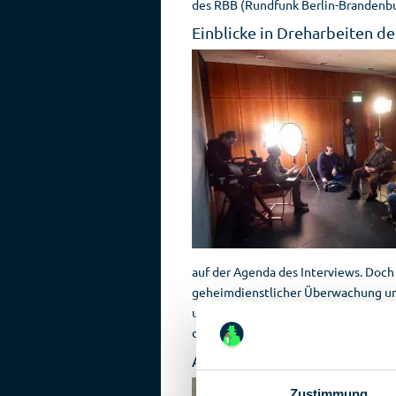
des RBB (Rundfunk Berlin-Brandenbu
Einblicke in Dreharbeiten 
auf der Agenda des Interviews. Doc
geheimdienstlicher Überwachung und
unnachahmlicher Art und mit viel Hu
des neuen Berliner Staatssekretärs 
Agenten-Darsteller bewund
Zustimmung