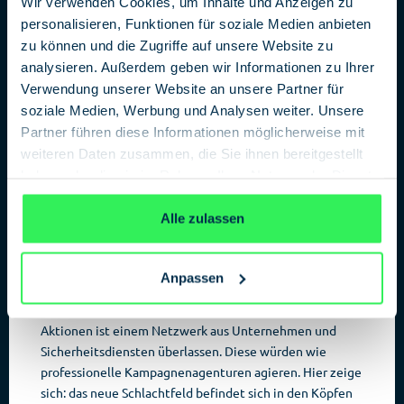
Kölner Silvesternacht 2015. Danach hätte man eine
Wir verwenden Cookies, um Inhalte und Anzeigen zu
massive Welle an russischer Propaganda und
personalisieren, Funktionen für soziale Medien anbieten
Desinformation feststellen können mit dem Narrativ,
zu können und die Zugriffe auf unsere Website zu
Migranten negativ darzustellen und die Aggression und
analysieren. Außerdem geben wir Informationen zu Ihrer
Debatte zusätzlich anzufeuern.
Verwendung unserer Website an unsere Partner für
soziale Medien, Werbung und Analysen weiter. Unsere
Das Ziel sei es von Loringhoven zufolge, die Spaltung der
Partner führen diese Informationen möglicherweise mit
deutschen Gesellschaft voranzutreiben. Dort, wo sich
weiteren Daten zusammen, die Sie ihnen bereitgestellt
gesellschaftliche Bruchlinien befunden hätten, würden
haben oder die sie im Rahmen Ihrer Nutzung der Dienste
diese bewusst verstärkt, indem man
gesammelt haben.
„informationstechnische Brandbeschleuniger“ zu einer
Datenschutzerklärung
Vielzahl von kontroversen Themen einsetze.
Alle zulassen
Wer sind die Akteure?
Anpassen
Die Sicherheitsexperten gehen davon aus, dass die
Direktive aus dem Kreml kommt; die Ausgestaltung der
Aktionen ist einem Netzwerk aus Unternehmen und
Sicherheitsdiensten überlassen. Diese würden wie
professionelle Kampagnenagenturen agieren. Hier zeige
sich: das neue Schlachtfeld befindet sich in den Köpfen