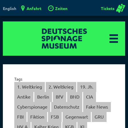
Anfahrt
Zeiten
Tickets
English
Tags
1. Weltkrieg
2. Weltkrieg
19. Jh.
Antike
Berlin
BfV
BND
CIA
Cyberspionage
Datenschutz
Fake News
FBI
Fiktion
FSB
Gegenwart
GRU
HV A
Kalter Krieg
KGB
KI