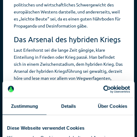
politisches und wirtschaftliches Schwergewicht des
europäischen Westens darstelle, und andererseits, weil
es „leichte Beute“ sei, da es einen guten Nährboden für
Propaganda und Desinformation gäbe.
Das Arsenal des hybriden Kriegs
Laut Erlenhorst sei die lange Zeit gängige, klare
Einteilung in Frieden oder Krieg passé. Man befindet
sich in einem Zwischenstadium, dem hybriden Krieg. Das
Arsenal der hybriden Kriegsführung sei gewaltig, derzeit
höre und lese man vor allem von Wegwerfagenten,
Drohnenüberflügen und Sabotageschiffen in der Ostsee,
allesamt kinetische Aktionen. Die Publikation fokussiere
sich auf einen weiteren wichtigen Aspekt der hybriden
Kriegsführung, den informativen Krieg. Dieser sei jedoch
Zustimmung
Details
Über Cookies
eng verzahnt mit kinetischen und politischen Aktionen.
Dieser Informationskrieg hätte bereits vor dem Ukraine-
Diese Webseite verwendet Cookies
Konflikt begonnen, spätestens mit den Übergriffen der