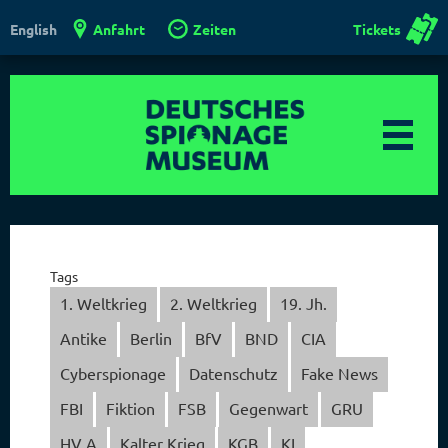
Anfahrt
Zeiten
Tickets
English
Tags
1. Weltkrieg
2. Weltkrieg
19. Jh.
Antike
Berlin
BfV
BND
CIA
Cyberspionage
Datenschutz
Fake News
FBI
Fiktion
FSB
Gegenwart
GRU
HV A
Kalter Krieg
KGB
KI