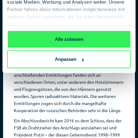
soziale Medien, Werbung und Analysen weiter. Unsere
Tschetschenienkrieg, der 1999–2009 bis zu 80.000
Partner führen diese Informationen möglicherweise mit
Menschen das Leben kostete. In dieser
weiteren Daten zusammen, die Sie ihnen bereitgestellt
Öffentlichkeitsarbeit, die noch zahlreiche weitere
haben oder die sie im Rahmen Ihrer Nutzung der Dienste
Vorwürfe umfasste, ist der Hauptgrund zu sehen, dass
gesammelt haben.
Datenschutzerklärung
man beschloss, Litwinenko für immer zum Schweigen zu
Alle zulassen
bringen.
FSB als möglicher Drahtzieher
Anpassen
Litwinenko hatte im Krankenhaus die beiden russischen
Geschäftsmänner schwer belastet. Bei den
anschließenden Ermittlungen fanden sich an
verschiedenen Orten, unter anderem den Hotelzimmern
und Flugzeugsitzen, die von den Männern genutzt
wurden, Spuren radioaktiven Materials. Die weiteren
Ermittlungen zogen sich durch die mangelhafte
Kooperation der russischen Behörden sehr in die Länge.
Ein Abschlussbericht kam 2016 zu dem Schluss, dass der
FSB als Drahtzieher des Anschlags anzusehen sei und
Präsident Putin – der diesen Geheimdienst 1998–1999