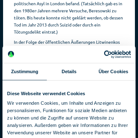
politischen Asyl in London befand. (Tatsächlich gab es in
den 1980er-Jahren mehrere Versuche, Beresowski zu
töten. Bis heute konnte nicht geklärt werden, ob dessen
Tod im Jahr 2013 durch Suizid oder durch ein
Tötungsdelikt eintrat.)
In der Folge der öffentlichen Äußerungen Litwinenkos
kam es zu mehreren Gerichtsverfahren gegen ihn, laut
dessen Aussage unter falschen Anschuldigungen. Als der
FSB zudem Litwinenko und seine Familie bedrohte,
beantragte und erhielt er im Jahr 2000 politisches Asyl
Zustimmung
Details
Über Cookies
in Großbritannien.
Dort arbeitete er mit dem britischen
Diese Webseite verwendet Cookies
Auslandsgeheimdienst MI6 zusammen und ging zudem
in verschiedenen Publikationen mit weiteren Vorwürfen
Wir verwenden Cookies, um Inhalte und Anzeigen zu
gegen den FSB an die Öffentlichkeit. Unter anderem
personalisieren, Funktionen für soziale Medien anbieten
beschuldigte er den FSB, Sprengstoffanschläge auf
zu können und die Zugriffe auf unsere Website zu
russische Zivilisten verübt zu haben. Diese wurden
analysieren. Außerdem geben wir Informationen zu Ihrer
anschließend tschetschenischen Terroristen angelastet
Verwendung unserer Website an unsere Partner für
und dienten als Vorwand für den Zweiten