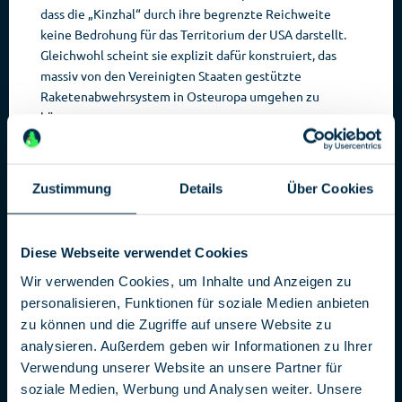
dass die „Kinzhal“ durch ihre begrenzte Reichweite
keine Bedrohung für das Territorium der USA darstellt.
Gleichwohl scheint sie explizit dafür konstruiert, das
massiv von den Vereinigten Staaten gestützte
Raketenabwehrsystem in Osteuropa umgehen zu
können.
NATO-Raketenschild: Schutz oder
Bedrohung?
Zustimmung
Details
Über Cookies
Russland sieht in diesem Raketenschild eine direkte
Bedrohung. Die NATO und insbesondere die USA
beharren darauf, dass sich die Schutzfunktion primär
gegen potenzielle Angriffe seitens Nordkoreas oder des
Diese Webseite verwendet Cookies
Irans richte.
Wir verwenden Cookies, um Inhalte und Anzeigen zu
personalisieren, Funktionen für soziale Medien anbieten
zu können und die Zugriffe auf unsere Website zu
analysieren. Außerdem geben wir Informationen zu Ihrer
Verwendung unserer Website an unsere Partner für
soziale Medien, Werbung und Analysen weiter. Unsere