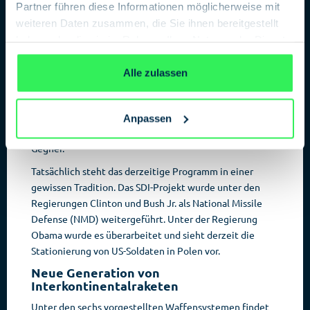
Partner führen diese Informationen möglicherweise mit
weiteren Daten zusammen, die Sie ihnen bereitgestellt
haben oder die sie im Rahmen Ihrer Nutzung der Dienste
gesammelt haben.
Datenschutzerklärung
Möglicherweise erinnert man sich hier an das unter
Alle zulassen
Ronald Reagan Anfang der 1980er-Jahre initiierte SDI
(Strategic Defense Initiative) Programm. Dieses hatte
einen Raketenschild zu Land, Wasser, Luft und sogar im
Anpassen
Weltraum zum Ziel und explizit die Sowjetunion als
Gegner.
Tatsächlich steht das derzeitige Programm in einer
gewissen Tradition. Das SDI-Projekt wurde unter den
Regierungen Clinton und Bush Jr. als National Missile
Defense (NMD) weitergeführt. Unter der Regierung
Obama wurde es überarbeitet und sieht derzeit die
Stationierung von US-Soldaten in Polen vor.
Neue Generation von
Interkontinentalraketen
Unter den sechs vorgestellten Waffensystemen findet