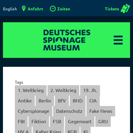
Anfahrt
Zeiten
Tickets
English
Tags
1. Weltkrieg
2. Weltkrieg
19. Jh.
Antike
Berlin
BfV
BND
CIA
Cyberspionage
Datenschutz
Fake News
FBI
Fiktion
FSB
Gegenwart
GRU
HV A
Kalter Krieg
KGB
KI