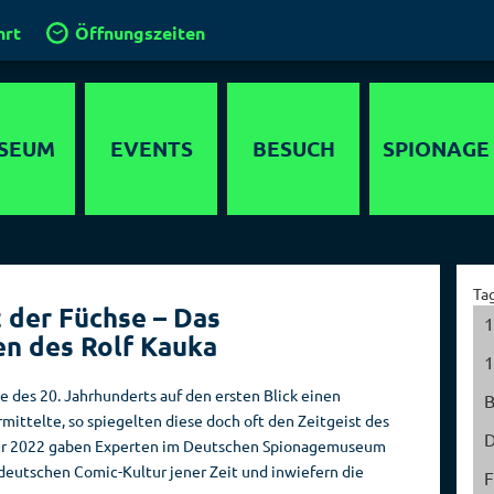
hrt
Öffnungszeiten
SEUM
EVENTS
BESUCH
SPIONAGE
timedia
Anfahrt
Agenten
lebnis
Gruppen und
Operationen
Ta
Führungen
t der Füchse – Das
ewöhnliche
Geheimdienste
1
en des Rolf Kauka
 in Berlin
Klassenfahrt
der Welt
1
chichte
Kinder im
Hauptstadt der
 des 20. Jahrhunderts auf den ersten Blick einen
Spionagemuseum
Spione
mittelte, so spiegelten diese doch oft den Zeitgeist des
parcours
D
ber 2022 gaben Experten im Deutschen Spionagemuseum
Kinder­
Sammlung
detektor
 deutschen Comic-Kultur jener Zeit und inwiefern die
geburtstage
F
Orte der