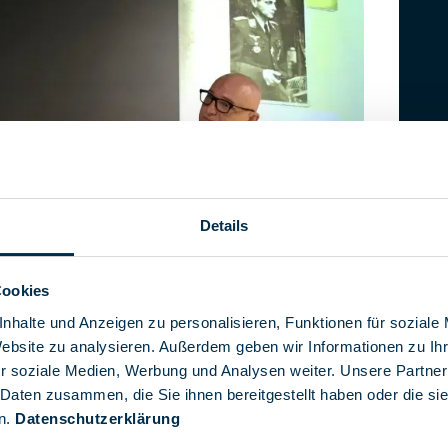
Details
Cookies
nhalte und Anzeigen zu personalisieren, Funktionen für soziale
ke und Bodo Hechelhammer (v.l.n.r.)
Website zu analysieren. Außerdem geben wir Informationen zu I
hen auf Schwierigkeiten, die aber nicht daher rührten,
r soziale Medien, Werbung und Analysen weiter. Unsere Partner
erfinden musste. Vielmehr war es die verschlossene
 Daten zusammen, die Sie ihnen bereitgestellt haben oder die s
satz zu Kauka kaum in der Öffentlichkeit auftrat und nur
n.
Datenschutzerklärung
 für Friske erwies sich der Kontakt mit Lothar Dräger,