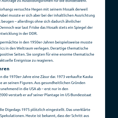
e Aufträge zu Ausbildungsfilmen für die Bundeswehr.
 Vorhangs versuchte Hegen mit seinem Mosaik derweil
abei musste er sich aber bei der inhaltlichen Ausrichtung
beugen – allerdings ohne sich dadurch ähnlicher
ennoch war laut Friske das Mosaik stets ein Spiegel der
Entwicklung in der DDR.
Supermächte in den 1950er-Jahren beispielsweise musste
cs in den Weltraum verlegen. Derartige thematische
 positive Seiten. Sie sorgten für eine enorme thematische
aktuelle Ereignisse zu reagieren.
hren
n die 1970er-Jahre eine Zäsur dar. 1973 verkaufte Kauka
hte an seinen Figuren. Aus gesundheitlichen Gründen
unehmend in die USA ab – erst nur in den
000 verstarb er auf seiner Plantage im US-Bundesstaat
ie Digedags 1975 plötzlich eingestellt. Das unerklärte
 Spekulationen. Heute ist bekannt, dass der Schritt aus