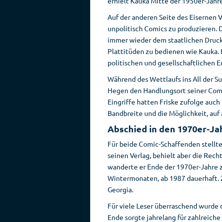
erhielt Kauka Mitte der 1950er-Jahr
Auf der anderen Seite des Eisernen
unpolitisch Comics zu produzieren. D
immer wieder dem staatlichen Druck 
Plattitüden zu bedienen wie Kauka. D
politischen und gesellschaftlichen 
Während des Wettlaufs ins All der 
Hegen den Handlungsort seiner Comi
Eingriffe hatten Friske zufolge auch
Bandbreite und die Möglichkeit, auf 
Abschied in den 1970er-Ja
Für beide Comic-Schaffenden stellte
seinen Verlag, behielt aber die Rec
wanderte er Ende der 1970er-Jahre z
Wintermonaten, ab 1987 dauerhaft. 2
Georgia.
Für viele Leser überraschend wurde d
Ende sorgte jahrelang für zahlreiche