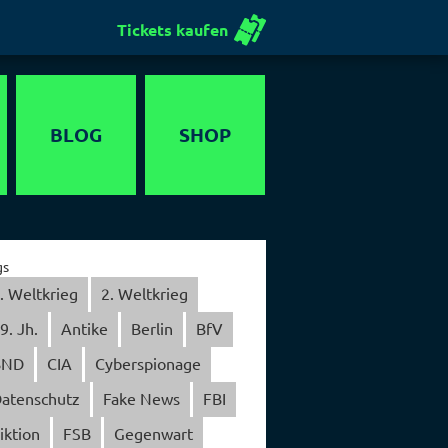
Tickets kaufen
BLOG
SHOP
Gutschein
gs
. Weltkrieg
2. Weltkrieg
9. Jh.
Antike
Berlin
BfV
BND
CIA
Cyberspionage
atenschutz
Fake News
FBI
iktion
FSB
Gegenwart