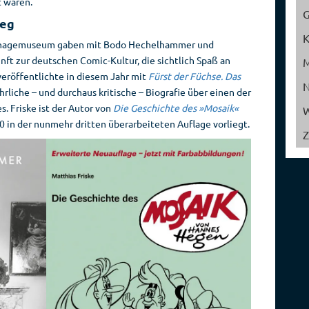
t waren.
Reise­
Spionage­
ieg
veranstalter
geschichte
onagemuseum gaben mit Bodo Hechelhammer und
nft zur deutschen Comic-Kultur, die sichtlich Spaß an
röffentlichte in diesem Jahr mit
Fürst der Füchse. Das
hrliche – und durchaus kritische – Biografie über einen der
. Friske ist der Autor von
Die Geschichte des »Mosaik«
W
10 in der nunmehr dritten überarbeiteten Auflage vorliegt.
Z