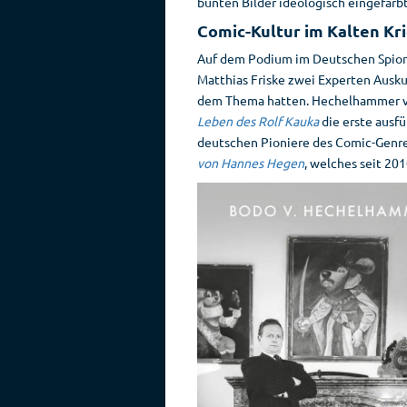
bunten Bilder ideologisch eingefärb
Comic-Kultur im Kalten Kr
Auf dem Podium im Deutschen Spi
Matthias Friske zwei Experten Ausku
dem Thema hatten. Hechelhammer ve
Leben des Rolf Kauka
die erste ausfü
deutschen Pioniere des Comic-Genres
von Hannes Hegen
, welches seit 20