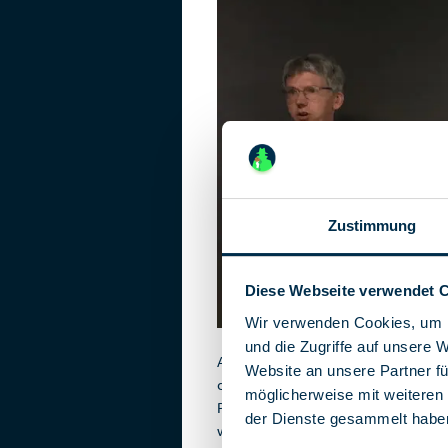
Zustimmung
Diese Webseite verwendet 
Wir verwenden Cookies, um I
Matthias Fris
und die Zugriffe auf unsere 
Auch Friske stieß bei seinen Recherc
Website an unsere Partner fü
dass Hegen Teile seines Lebens neu 
möglicherweise mit weiteren
Persönlichkeit Hegens, der im Gegen
der Dienste gesammelt habe
wenige Interviews gab. Als Glücksfall