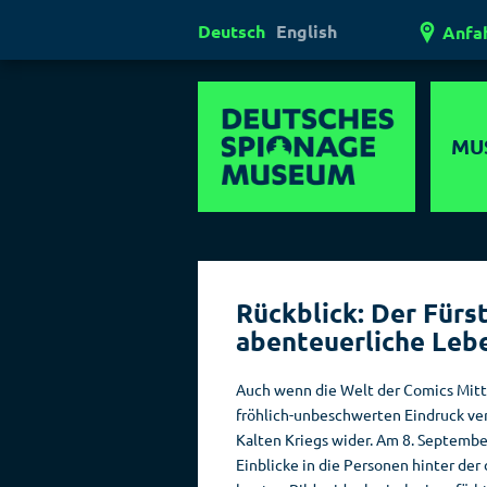
Deutsch
English
Anfa
MU
Mul
Er
Rückblick: Der Fürs
Außerg
abenteuerliche Leb
Museen
Ges
Auch wenn die Welt der Comics Mitte
fröhlich-unbeschwerten Eindruck ver
Laser
Kalten Kriegs wider. Am 8. Septem
Lügen
Einblicke in die Personen hinter der