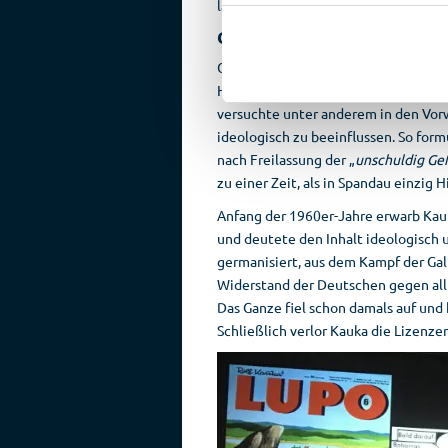
lange der engste Mitarbeiter Hegens
Comics und Ideologie
Große Unterschiede zwischen der be
Hechelhammer und Friske vor allem 
versuchte unter anderem in den Vor
ideologisch zu beeinflussen. So for
nach Freilassung der „
unschuldig Ge
zu einer Zeit, als in Spandau einzig 
Anfang der 1960er-Jahre erwarb Kau
und deutete den Inhalt ideologisch u
germanisiert, aus dem Kampf der Gal
Widerstand der Deutschen gegen al
Das Ganze fiel schon damals auf und 
Schließlich verlor Kauka die Lizenzen