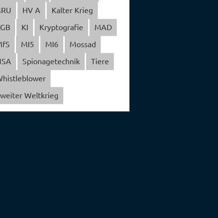
GRU
HV A
Kalter Krieg
KGB
KI
Kryptografie
MAD
MfS
MI5
MI6
Mossad
NSA
Spionagetechnik
Tiere
histleblower
weiter Weltkrieg