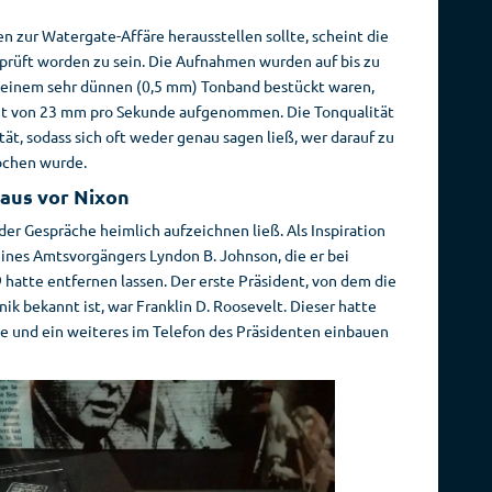
n zur Watergate-Affäre herausstellen sollte, scheint die
erprüft worden zu sein. Die Aufnahmen wurden auf bis zu
 einem sehr dünnen (0,5 mm) Tonband bestückt waren,
it von 23 mm pro Sekunde aufgenommen. Die Tonqualität
tät, sodass sich oft weder genau sagen ließ, wer darauf zu
ochen wurde.
aus vor Nixon
 der Gespräche heimlich aufzeichnen ließ. Als Inspiration
ines Amtsvorgängers Lyndon B. Johnson, die er bei
atte entfernen lassen. Der erste Präsident, von dem die
ik bekannt ist, war Franklin D. Roosevelt. Dieser hatte
pe und ein weiteres im Telefon des Präsidenten einbauen