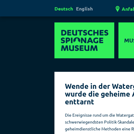
Deutsch
English
Anfa
MU
Mul
Er
Wende in der Waterg
Außerg
wurde die geheime 
Museen
enttarnt
Ges
Die Ereignisse rund um die Watergat
Laser
schwerwiegendsten Politik-Skandalen
Lügen
geheimdienstliche Methoden eine Rol