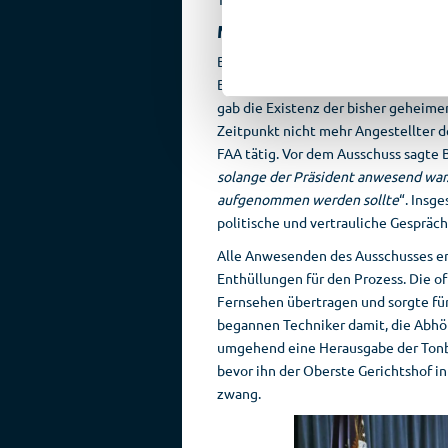
Monatelanges juristische
Bei der Routinebefragung des Unte
Butterfield konkret nach vorhande
gab die Existenz der bisher geheimen
Zeitpunkt nicht mehr Angestellter 
FAA tätig. Vor dem Ausschuss sagte B
solange der Präsident anwesend war.
aufgenommen werden sollte
“. Insg
politische und vertrauliche Gespräch
Alle Anwesenden des Ausschusses e
Enthüllungen für den Prozess. Die of
Fernsehen übertragen und sorgte für
begannen Techniker damit, die Abhör
umgehend eine Herausgabe der Tonbä
bevor ihn der Oberste Gerichtshof i
zwang.