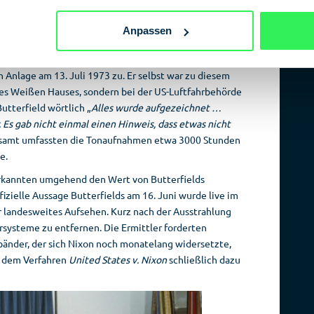
s Gerangel um Herausgabe der Tonbänder
Anpassen
rsuchungsausschusses zur Watergate-Affäre wurde
nen Tonaufzeichnungen aus dem Weißen Haus befragt und
 Anlage am 13. Juli 1973 zu. Er selbst war zu diesem
des Weißen Hauses, sondern bei der US-Luftfahrbehörde
utterfield wörtlich „
Alles wurde aufgezeichnet …
 Es gab nicht einmal einen Hinweis, dass etwas nicht
esamt umfassten die Tonaufnahmen etwa 3000 Stunden
e.
rkannten umgehend den Wert von Butterfields
fizielle Aussage Butterfields am 16. Juni wurde live im
 landesweites Aufsehen. Kurz nach der Ausstrahlung
systeme zu entfernen. Die Ermittler forderten
nder, der sich Nixon noch monatelang widersetzte,
n dem Verfahren
United States v. Nixon
schließlich dazu