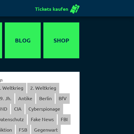
Tickets kaufen
BLOG
SHOP
Gutschein
gs
. Weltkrieg
2. Weltkrieg
9. Jh.
Antike
Berlin
BfV
BND
CIA
Cyberspionage
atenschutz
Fake News
FBI
iktion
FSB
Gegenwart