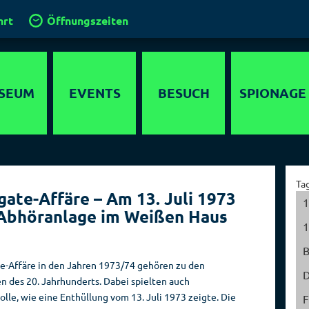
hrt
Öffnungszeiten
SEUM
EVENTS
BESUCH
SPIONAGE
timedia
Anfahrt
Agenten
lebnis
Gruppen und
Operationen
Ta
Führungen
ate-Affäre – Am 13. Juli 1973
ewöhnliche
Geheimdienste
1
Abhöranlage im Weißen Haus
 in Berlin
Klassenfahrt
der Welt
1
chichte
Kinder im
Hauptstadt der
Spionagemuseum
Spione
e-Affäre in den Jahren 1973/74 gehören zu den
parcours
D
 des 20. Jahrhunderts. Dabei spielten auch
Kinder­
Sammlung
detektor
le, wie eine Enthüllung vom 13. Juli 1973 zeigte. Die
geburtstage
F
Orte der