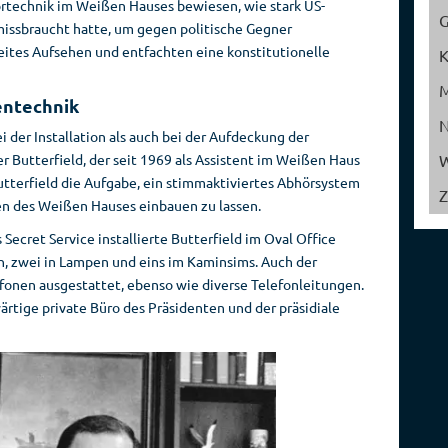
technik im Weißen Hauses bewiesen, wie stark US-
Reise­
Spionage­
missbraucht hatte, um gegen politische Gegner
veranstalter
geschichte
eites Aufsehen und entfachten eine konstitutionelle
entechnik
 der Installation als auch bei der Aufdeckung der
Butterfield, der seit 1969 als Assistent im Weißen Haus
W
Butterfield die Aufgabe, ein stimmaktiviertes Abhörsystem
Z
n des Weißen Hauses einbauen zu lassen.
ecret Service installierte Butterfield im Oval Office
ch, zwei in Lampen und eins im Kaminsims. Auch der
fonen ausgestattet, ebenso wie diverse Telefonleitungen.
rtige private Büro des Präsidenten und der präsidiale