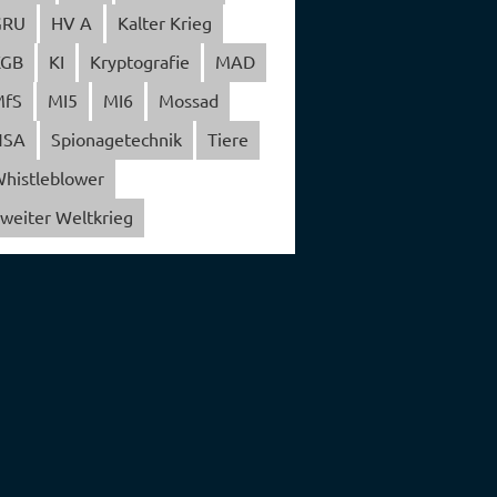
GRU
HV A
Kalter Krieg
KGB
KI
Kryptografie
MAD
MfS
MI5
MI6
Mossad
NSA
Spionagetechnik
Tiere
histleblower
weiter Weltkrieg