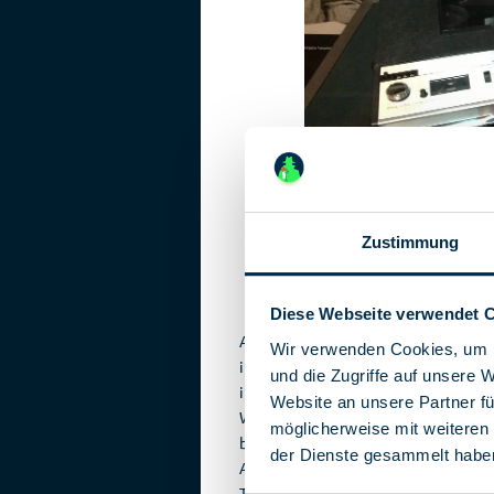
Zustimmung
Einer der Sony TC-800B-Ka
Diese Webseite verwendet 
Aber auch Harry S. Truman, Dwight D
Wir verwenden Cookies, um I
ihren Amtsräumen. Bei Kennedy befan
und die Zugriffe auf unsere 
im Kabinettssaal. Die Aufnahmen sta
Website an unsere Partner fü
Während von den erstgenannten Prä
möglicherweise mit weiteren
bekannt sind, umfassen die Kenned
der Dienste gesammelt habe
Aufzeichnungen vor Ort und 17 Stun
Tonbänder sollten diese Zahlen weit 