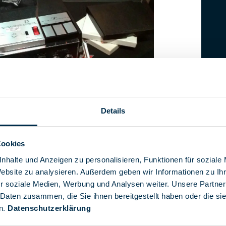
Details
ssettenrekorder, die in Nixons Büro eingesetzt
Cookies
wurden
. Eisenhower und John F. Kennedy nutzen Abhörtechnik in
nhalte und Anzeigen zu personalisieren, Funktionen für soziale
den sich die Mikrofone im Schreibtisch, im Sofatisch und
Website zu analysieren. Außerdem geben wir Informationen zu I
rtete er jeweils selbst mit versteckten Druckknöpfen.
r soziale Medien, Werbung und Analysen weiter. Unsere Partner
sidenten lediglich wenige Stunden an Tonaufnahmen
 Daten zusammen, die Sie ihnen bereitgestellt haben oder die s
y-Tonbänder immerhin 248 Stunden Gesprächs-
n.
Datenschutzerklärung
den Telefongespräche. Doch die Menge der Nixon-
in den Schatten stellen.