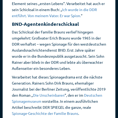
Element seines „ersten Lebens“. Verarbeitet hat auch er
sein Schicksal in einem Buch: „
Ich wurde in die DDR
entführt. Von meinem Vater. Er war Spion.
“
BND-Agentenkinderschicksal
Das Schicksal der Familie Brauns verlief hingegen
umgekehrt: Großvater Erich Brauns wurde 1965 in der
DDR verhaftet – wegen Spionage für den westdeutschen
Auslandsnachrichtendienst BND. Erst Jahre später
wurde er in die Bundesrepublik ausgetauscht. Sein Sohn
Rainer aber blieb in der DDR und lebte als überwachter
Außenseiter ein besonderes Leben.
Verarbeitet hat dieses Spionagedrama erst die nächste
Generation. Rainers Sohn Dirk Brauns, ehemaliger
Journalist bei der Berliner Zeitung, veröffentlichte 2019
den Roman „
Die Unscheinbaren
“, den er im
Deutschen
Spionagemuseum
vorstellte. In einem ausführlichen
Artikel beschreibt DER SPIEGEL die ganze, reale
Spionage-Geschichte der Familie Brauns
.