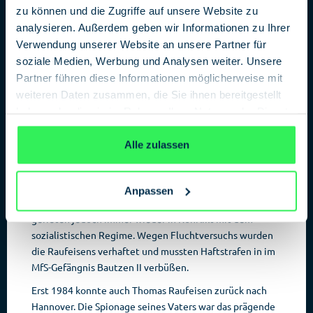
zu können und die Zugriffe auf unsere Website zu
analysieren. Außerdem geben wir Informationen zu Ihrer
Verwendung unserer Website an unsere Partner für
soziale Medien, Werbung und Analysen weiter. Unsere
Partner führen diese Informationen möglicherweise mit
weiteren Daten zusammen, die Sie ihnen bereitgestellt
allerdings ohne ihnen zu erzählen, dass sie nicht mehr
haben oder die sie im Rahmen Ihrer Nutzung der Dienste
zurückkehren konnten. Vom eigenen Vater entführt in
gesammelt haben.
Datenschutzerklärung
die DDR, nannte es Thomas Raufeisen. Für die Familie
Alle zulassen
bedeutete das den Untergang.
Der andere Sohn Michael Raufeisen verweigerte die
DDR-Staatsbürgerschaft und reiste schon früh zurück in
Anpassen
die Bundesrepublik. Thomas und seine Mutter blieben,
gerieten jedoch immer wieder in Konflikt mit dem
sozialistischen Regime. Wegen Fluchtversuchs wurden
die Raufeisens verhaftet und mussten Haftstrafen in im
MfS-Gefängnis Bautzen II verbüßen.
Erst 1984 konnte auch Thomas Raufeisen zurück nach
Hannover. Die Spionage seines Vaters war das prägende