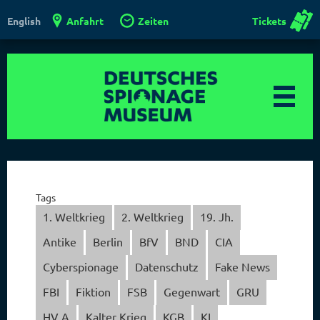
Anfahrt
Zeiten
Tickets
English
Tags
1. Weltkrieg
2. Weltkrieg
19. Jh.
Antike
Berlin
BfV
BND
CIA
Cyberspionage
Datenschutz
Fake News
FBI
Fiktion
FSB
Gegenwart
GRU
HV A
Kalter Krieg
KGB
KI