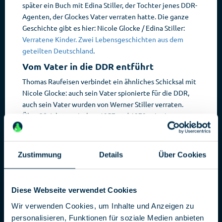
später ein Buch mit Edina Stiller, der Tochter jenes DDR-
Agenten, der Glockes Vater verraten hatte. Die ganze
Geschichte gibt es hier: Nicole Glocke / Edina Stiller:
Verratene Kinder. Zwei Lebensgeschichten aus dem
geteilten Deutschland
.
Vom Vater in die DDR entführt
Thomas Raufeisen verbindet ein ähnliches Schicksal mit
Nicole Glocke: auch sein Vater spionierte für die DDR,
auch sein Vater wurden von Werner Stiller verraten.
Über 20 Jahre, zwischen 1957 und 1979 spionierte
Armin Raufeisen für die DDR. Im Januar 1979 floh auch
er blitzartig über die deutsch-deutsche Grenze.
Dabei nahm Armin Raufeisen
seine Frau und Kinder mit –
Zustimmung
Details
Über Cookies
Diese Webseite verwendet Cookies
Wir verwenden Cookies, um Inhalte und Anzeigen zu
personalisieren, Funktionen für soziale Medien anbieten