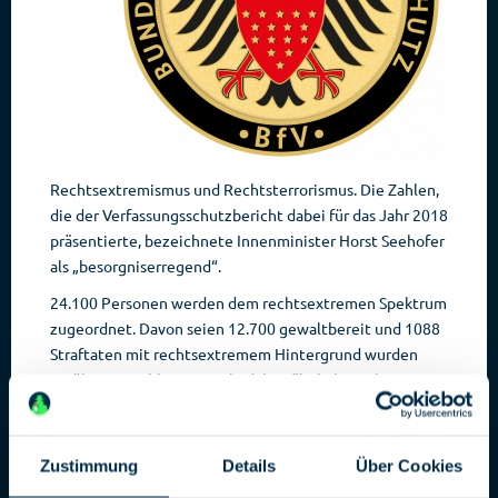
Rechtsextremismus und Rechtsterrorismus. Die Zahlen,
die der Verfassungsschutzbericht dabei für das Jahr 2018
präsentierte, bezeichnete Innenminister Horst Seehofer
als „besorgniserregend“.
24.100 Personen werden dem rechtsextremen Spektrum
zugeordnet. Davon seien 12.700 gewaltbereit und 1088
Straftaten mit rechtsextremem Hintergrund wurden
verübt. Die Zahlen spiegeln dabei, ähnlich wie beim
Linksextremismus, wo zwar 32.000 Personen gezählt
wurden, von denen 9000 gewaltbereit seien, nur einen
unwesentlichen Anstieg im Vergleich zu 2017 wider.
Zustimmung
Details
Über Cookies
Eine deutliche Verschiebung an der Spitze und den