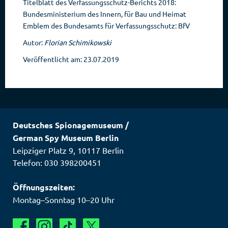
Titelblatt des Verfassungsschutz-Berichts 2018:
Bundesministerium des Innern, für Bau und Heimat
Emblem des Bundesamts für Verfassungsschutz: BfV
Autor:
Florian Schimikowski
Veröffentlicht am: 23.07.2019
Deutsches Spionagemuseum
/
German Spy Museum Berlin
Leipziger Platz 9
,
10117
Berlin
Telefon: 030 398200451
Öffnungszeiten:
Montag–Sonntag 10–20 Uhr