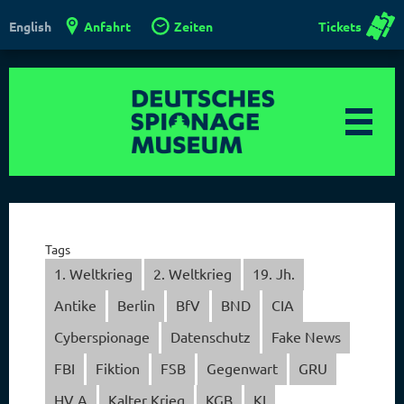
Anfahrt
Zeiten
Tickets
English
Tags
1. Weltkrieg
2. Weltkrieg
19. Jh.
Antike
Berlin
BfV
BND
CIA
Cyberspionage
Datenschutz
Fake News
FBI
Fiktion
FSB
Gegenwart
GRU
HV A
Kalter Krieg
KGB
KI