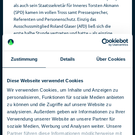
als auch sein Staatssekretär für Inneres Torsten Akmann
(SPD) kamen im vollen Tross samt Pressesprecher,
Referenten und Personenschutz. Einzig das
Ausschussmitglied Roland Glaser (AfD) ließ sich die
erste halbe Stunde vertreten und hatte – als einzige
Fraktion – ohnehin keinen Wortbeitrag vorbereitet.
Wie geht es mit dem Berliner
Verfassungschutz weiter?
Zustimmung
Details
Über Cookies
In der folgenden Stunde balancierten Innensenator
Geisel, Staatssekretär Akmann und weitere Regierungs-
sowie Oppositionsvertreter dann zwischen zwei
Diese Webseite verwendet Cookies
Themen.
Zum einen die Personalie Bernd Palenda, zum
Wir verwenden Cookies, um Inhalte und Anzeigen zu
personalisieren, Funktionen für soziale Medien anbieten
zu können und die Zugriffe auf unsere Website zu
analysieren. Außerdem geben wir Informationen zu Ihrer
Verwendung unserer Website an unsere Partner für
soziale Medien, Werbung und Analysen weiter. Unsere
Partner führen diese Informationen möglicherweise mit