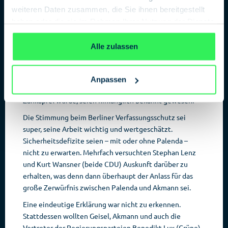
weiteren Daten zusammen, die Sie ihnen bereitgestellt
haben oder die sie im Rahmen Ihrer Nutzung der Dienste
gesammelt haben.
Datenschutzerklärung
anderen die Kontrolle des Berliner Verfassungsschutzes.
Alle zulassen
In ihren Statements äußerten Geisel und Akmann die
große Überraschung, die Palendas Versetzungsgesuch
ausgelöst habe. Alle Maßnahmen rund um das neu
Anpassen
einzusetzende Kontrollgremium, das letzte Woche zum
Zankapfel wurde, seien hinlänglich bekannt gewesen.
Die Stimmung beim Berliner Verfassungsschutz sei
super, seine Arbeit wichtig und wertgeschätzt.
Sicherheitsdefizite seien – mit oder ohne Palenda –
nicht zu erwarten. Mehrfach versuchten Stephan Lenz
und Kurt Wansner (beide CDU) Auskunft darüber zu
erhalten, was denn dann überhaupt der Anlass für das
große Zerwürfnis zwischen Palenda und Akmann sei.
Eine eindeutige Erklärung war nicht zu erkennen.
Stattdessen wollten Geisel, Akmann und auch die
Vertreter der Regierungsparteien Benedikt Lux (Grüne)