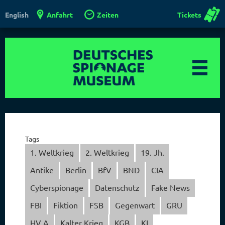
Anfahrt
Zeiten
Tickets
English
Tags
1. Weltkrieg
2. Weltkrieg
19. Jh.
Antike
Berlin
BfV
BND
CIA
Cyberspionage
Datenschutz
Fake News
FBI
Fiktion
FSB
Gegenwart
GRU
HV A
Kalter Krieg
KGB
KI