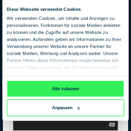
berichten auf die Betroffenen selbst: Es gab hörbare
Diese Webseite verwendet Cookies
Geräusche.
Wir verwenden Cookies, um Inhalte und Anzeigen zu
Der unangenehme Ton, dem die Mitarbeiter der
personalisieren, Funktionen für soziale Medien anbieten
Botschaft in Havanna ausgesetzt waren, ist sogar schon
zu können und die Zugriffe auf unsere Website zu
für jedermann zu hören. Die Nachrichtenagentur AP
analysieren. Außerdem geben wir Informationen zu Ihrer
berichtete über die
Tondatei
und stellte sie auf ihre
Verwendung unserer Website an unsere Partner für
Website. Angenehm anzuhören ist der Ausschnitt
soziale Medien, Werbung und Analysen weiter. Unsere
wahrlich nicht, doch macht er auch in dem Ausmaß
Partner führen diese Informationen möglicherweise mit
krank, von dem die Diplomaten berichten?
weiteren Daten zusammen, die Sie ihnen bereitgestellt
haben oder die sie im Rahmen Ihrer Nutzung der Dienste
gesammelt haben.
Datenschutzerklärung
Alle zulassen
Anpassen