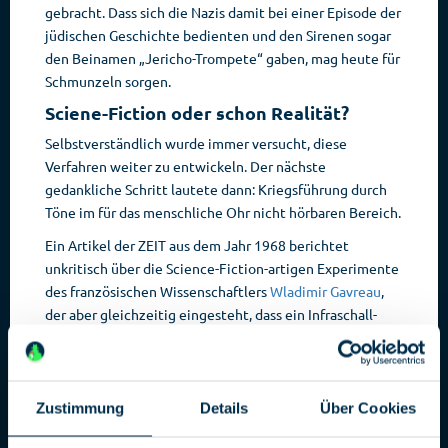
gebracht. Dass sich die Nazis damit bei einer Episode der
jüdischen Geschichte bedienten und den Sirenen sogar
den Beinamen „Jericho-Trompete“ gaben, mag heute für
Schmunzeln sorgen.
Sciene-Fiction oder schon Realität?
Selbstverständlich wurde immer versucht, diese
Verfahren weiter zu entwickeln. Der nächste
gedankliche Schritt lautete dann: Kriegsführung durch
Töne im für das menschliche Ohr nicht hörbaren Bereich.
Ein Artikel der ZEIT aus dem Jahr 1968 berichtet
unkritisch über die Science-Fiction-artigen Experimente
des französischen Wissenschaftlers
Wladimir Gavreau
,
der aber gleichzeitig eingesteht, dass ein Infraschall-
Kriegsgerät wohl zu klobig werden würde.
Die Theorie einer Waffe, die mit Tönen im nicht
wahrnehmbaren Frequenzbereich arbeitet, wird jedoch
Zustimmung
Details
Über Cookies
immer wieder bemüht. So auch im Fall der erkrankten
Diplomaten auf Kuba und in China. Fakt ist – und das