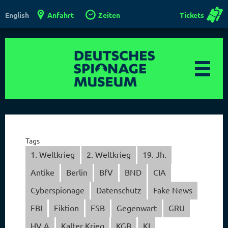
Anfahrt
Zeiten
Tickets
English
Tags
1. Weltkrieg
2. Weltkrieg
19. Jh.
Antike
Berlin
BfV
BND
CIA
Cyberspionage
Datenschutz
Fake News
FBI
Fiktion
FSB
Gegenwart
GRU
HV A
Kalter Krieg
KGB
KI