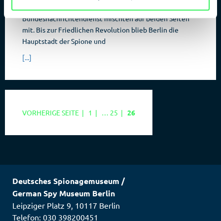
Auch Erich Mielkes Stasi und Reinhard Gehlens
Bundesnachrichtendienst mischten auf beiden Seiten
mit. Bis zur Friedlichen Revolution blieb Berlin die
Hauptstadt der Spione und
[...]
SEITE
SEITE
SEITE
VORHERIGE SEITE
|
1
|
…
25
|
26
Deutsches Spionagemuseum
/
German Spy Museum Berlin
Leipziger Platz 9
,
10117
Berlin
Telefon: 030 398200451