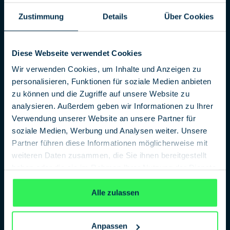
Agentenwelt veränderte
Berlin vor dem Mauerfall: 28 Jahre war die Brücke
Zustimmung
Details
Über Cookies
zwischen Potsdam und Berlin unpassierbar – fast. Nur
wenige Male wurde die Glienicker Brücke in dieser Zeit
überquert – wenn Agenten ausgetauscht wurden. Im
Diese Webseite verwendet Cookies
Film „Bridge of Spies – Der Unterhändler“ erzählt Steven
Wir verwenden Cookies, um Inhalte und Anzeigen zu
Spielberg die erste solche groß angelegte Aktion. Der
personalisieren, Funktionen für soziale Medien anbieten
KGB-Spion Rudolf Abel und der
zu können und die Zugriffe auf unsere Website zu
[...]
analysieren. Außerdem geben wir Informationen zu Ihrer
Verwendung unserer Website an unsere Partner für
soziale Medien, Werbung und Analysen weiter. Unsere
Partner führen diese Informationen möglicherweise mit
EVENT DATE: 26.09.2016 18:30–20:00
weiteren Daten zusammen, die Sie ihnen bereitgestellt
Stasi, BND, KGB, CIA: Berlin zwischen
haben oder die sie im Rahmen Ihrer Nutzung der Dienste
Agententausch und “Handygate”-Affäre
gesammelt haben.
Datenschutzerklärung
Fast ein halbes Jahrhundert verlief die heiﬂeste Front im
Alle zulassen
Kalten Krieg quer durch Berlin. In den 50er-Jahren
lieferten sich die Geheimdienste von Nato und
Warschauer Pakt ein fortwährendes Duell im Dunkeln.
Anpassen