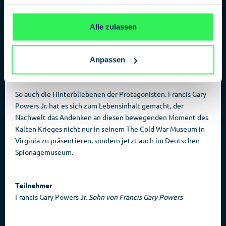
haben oder die sie im Rahmen Ihrer Nutzung der Dienste
Glienicker Brücke, wo heute Fußgänger seelenruhig über die
gesammelt haben.
Datenschutzerklärung
Havel spazieren, war der Tatort einiger der spektakulärsten
Alle zulassen
Agententauschoperationen in der Geschichte des Kalten
Krieges. Diese besondere Rolle der Glienicker Brücke begann
1962, als Francis Gary Powers hier gegen den KGB-Spion
Anpassen
Rudolf Abel ausgetauscht wurde. Ein filmreifer Stoff, der bis
heute fasziniert und bewegt.
So auch die Hinterbliebenen der Protagonisten. Francis Gary
Powers Jr. hat es sich zum Lebensinhalt gemacht, der
Nachwelt das Andenken an diesen bewegenden Moment des
Kalten Krieges nicht nur in seinem The Cold War Museum in
Virginia zu präsentieren, sondern jetzt auch im Deutschen
Spionagemuseum.
Teilnehmer
Francis Gary Powers Jr.
Sohn von Francis Gary Powers