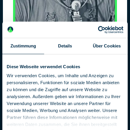
Zustimmung
Details
Über Cookies
Francis Gary Powers
Diese Webseite verwendet Cookies
Mein Vater, der Spion
Wir verwenden Cookies, um Inhalte und Anzeigen zu
Francis Gary Powers Jr., Sohn des legendären U-2 Piloten
personalisieren, Funktionen für soziale Medien anbieten
Francis Gary Powers, der 1960 bei einem Spionageflug von
zu können und die Zugriffe auf unsere Website zu
der sowjetischen Luftverteidigung abgeschossen wurde und
analysieren. Außerdem geben wir Informationen zu Ihrer
kurze Zeit später in die Weltgeschichte der Spionage
Verwendung unserer Website an unsere Partner für
eingehen sollte, ist zu Besuch in Berlin.
soziale Medien, Werbung und Analysen weiter. Unsere
»Bridge of Spies« war nicht nur ein sehr erfolgreicher
Partner führen diese Informationen möglicherweise mit
Hollywood-Film von Steven Spielberg, sondern prägte auch
weiteren Daten zusammen, die Sie ihnen bereitgestellt
ein Sprachbild für einen der Spionage-Hotspots in Berlin. Die