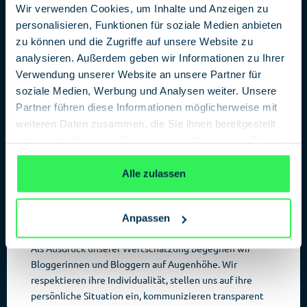
oder besucht uns auf:
Wir verwenden Cookies, um Inhalte und Anzeigen zu
personalisieren, Funktionen für soziale Medien anbieten
zu können und die Zugriffe auf unsere Website zu
YouTube
r
analysieren. Außerdem geben wir Informationen zu Ihrer
Verwendung unserer Website an unsere Partner für
soziale Medien, Werbung und Analysen weiter. Unsere
Partner führen diese Informationen möglicherweise mit
Blogger Kodex
weiteren Daten zusammen, die Sie ihnen bereitgestellt
Bloggerinnen und Blogger sind wichtig. Sie sind gut
haben oder die sie im Rahmen Ihrer Nutzung der Dienste
vernetzte Influencer und Multiplikatoren, die uns
gesammelt haben.
Datenschutzerklärung
kritisch und kreativ bei Projekten begleiten. Wir
Alle zulassen
schätzen sie als Trendsetter und freuen uns über ihre
ehrliche, oft konstruktive Kritik. Wir arbeiten mit ihnen
als kompetente Autorinnen und Autoren sowie als
Anpassen
Beraterinnen und Berater zusammen.
Als Ausdruck unserer Wertschätzung begegnen wir
Bloggerinnen und Bloggern auf Augenhöhe. Wir
respektieren ihre Individualität, stellen uns auf ihre
persönliche Situation ein, kommunizieren transparent