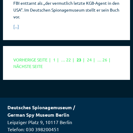
FBI enttarnt als „der vermutlich letzte KGB-Agent in den
USA“. Im Deutschen Spionagemuseum stellt er sein Buch
vor.
[...]
SEITE
SEITE
SEITE
SEITE
SEITE
VORHERIGE SEITE
|
1
|
…
22
|
23
|
24
|
…
26
|
NÄCHSTE SEITE
Deutsches Spionagemuseum
/
German Spy Museum Berlin
Leipziger Platz 9
,
10117
Berlin
Telefon: 030 398200451