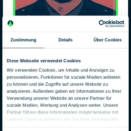
Zustimmung
Details
Über Cookies
Russische Geheimdienste in
Diese Webseite verwendet Cookies
Deutschland
Wir verwenden Cookies, um Inhalte und Anzeigen zu
personalisieren, Funktionen für soziale Medien anbieten
Damals und Heute
zu können und die Zugriffe auf unsere Website zu
Russische Geheimdienste haben in Deutschland eine lange
analysieren. Außerdem geben wir Informationen zu Ihrer
Tradition: Schon unter dem Zaren suchte die berüchtigte
Verwendung unserer Website an unsere Partner für
Ochrana nach Polit-Emigranten im Kaiserreich, die
soziale Medien, Werbung und Analysen weiter. Unsere
Bolschewisten taten es ihr in den 1920er-Jahre gleich. Nach
Partner führen diese Informationen möglicherweise mit
dem Zweiten Weltkrieg baute der sowjetische Geheimdienst
weiteren Daten zusammen, die Sie ihnen bereitgestellt
die Staatssicherheit der DDR auf, leitete sie an und ließ sich
haben oder die sie im Rahmen Ihrer Nutzung der Dienste
von ihr jahrzehntelang mit Geheimnissen aus Bonn versorgen.