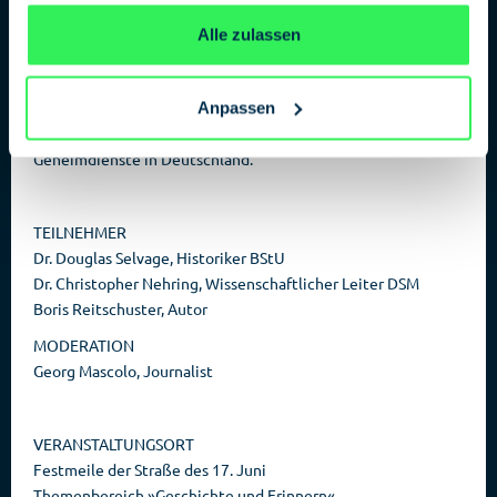
gesammelt haben.
Datenschutzerklärung
Heute stehen russische Geheimdienste vor allem wegen
Alle zulassen
Einflusskampagnen und Verwicklungen in Mordattentate in
den Schlagzeilen.
Anpassen
Gemeinsam gehen die Stasi-Unterlagenbehörde BStU und das
Deutsche Spionagemuseum auf eine Zeitreise der russischen
Geheimdienste in Deutschland.
TEILNEHMER
Dr. Douglas Selvage, Historiker BStU
Dr. Christopher Nehring, Wissenschaftlicher Leiter DSM
Boris Reitschuster, Autor
MODERATION
Georg Mascolo, Journalist
VERANSTALTUNGSORT
Festmeile der Straße des 17. Juni
Themenbereich »Geschichte und Erinnern«