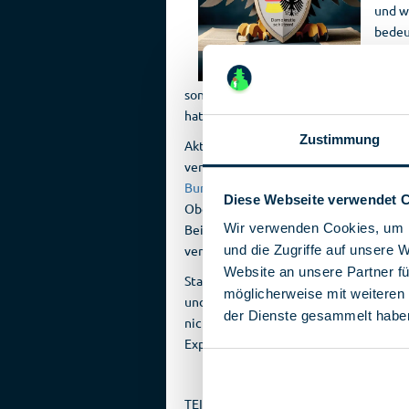
und w
bedeu
Verfa
und da
sondern Absicht. Denn auch der Blick da
hat sich verändert.
Zustimmung
Aktuelle Beispiele für verfassungsfein
verfassungsfeindlichen Strömungen inn
Bundesamtes für Verfassungsschutz (B
Diese Webseite verwendet 
Oberverwaltungsgericht in dem Verhalt
Wir verwenden Cookies, um I
Beiträge der Neuen Rechten geliked hat
verharmlosenden Beiträge gegen seine 
und die Zugriffe auf unsere 
Website an unsere Partner fü
Staatliche Beobachtungsziele sind zu
möglicherweise mit weiteren
und islamistischer Terrorismus. Doch i
der Dienste gesammelt habe
nicht verfassungstreu ist? Wo liegen he
Experten nach Antworten suchen.
TEILNEHMER