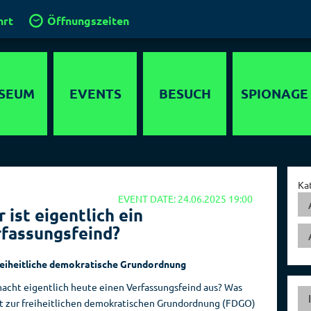
hrt
Öffnungszeiten
SEUM
EVENTS
BESUCH
SPIONAGE
timedia
Anfahrt
Agenten
lebnis
Gruppen und
Operationen
Ka
Führungen
EVENT DATE: 24.06.2025 19:00
ewöhnliche
Geheimdienste
 ist eigentlich ein
 in Berlin
Klassenfahrt
der Welt
fassungsfeind?
chichte
Kinder im
Hauptstadt der
Spionagemuseum
Spione
reiheitliche demokratische Grundordnung
parcours
Kinder­
Sammlung
acht eigentlich heute einen Verfassungsfeind aus? Was
detektor
geburtstage
t zur freiheitlichen demokratischen Grundordnung (FDGO)
Orte der