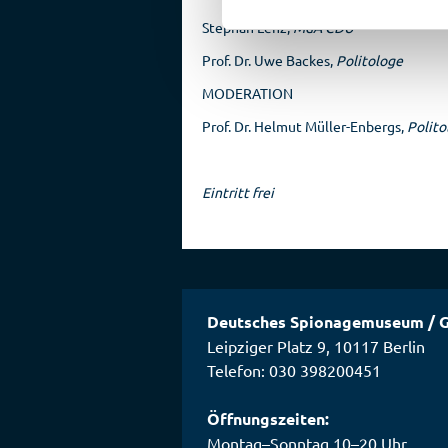
Stephan Lenz,
MdA CDU
Prof. Dr. Uwe Backes,
Politologe
MODERATION
Prof. Dr. Helmut Müller-Enbergs,
Polito
Eintritt frei
Deutsches Spionagemuseum
/
G
Leipziger Platz 9
,
10117
Berlin
Telefon: 030 398200451
Öffnungszeiten:
Montag–Sonntag 10–20 Uhr