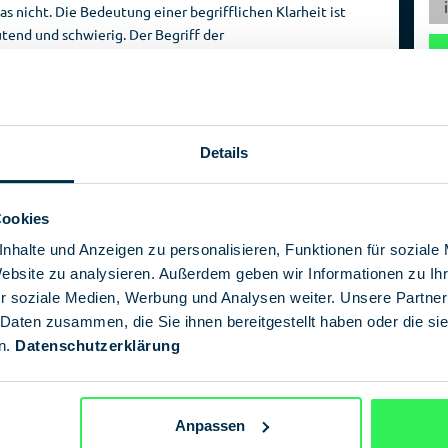
as nicht. Die Bedeutung einer begrifflichen Klarheit ist
Reise­
Spionage­
tend und schwierig. Der Begriff der
veranstalter
geschichte
ssungsfeindlichkeit wird durch die Rechtsprechung geprägt
bei nie eindeutig definiert. Das ist kein Versäumnis,
rauf, was eine Gefahr für die rechtsstaatliche Ordnung ist,
Details
dliche Bestrebungen gibt es mehrere. Der Einfluss der
erhalb der AfD wächst – so die Einschätzung des
fV)
. Verfassungsfeindliche Tendenzen sah auch ein
Cookies
en eines Polizeianwärters, der auf Social Media wiederholt
nhalte und Anzeigen zu personalisieren, Funktionen für soziale
te. Er habe durch die Billigung der den Nationalsozialismus
Pflicht zur Verfassungstreue verstoßen.
Website zu analysieren. Außerdem geben wir Informationen zu I
r soziale Medien, Werbung und Analysen weiter. Unsere Partner
nehmend Reichsbürger, Linksextremismus, die Neue Rechte
 Daten zusammen, die Sie ihnen bereitgestellt haben oder die s
st auch ein Bürger automatisch verfassungsfeindlich, der
n.
Datenschutzerklärung
ute die roten Linien? Wichtige Fragen, auf die wir mit
Anpassen