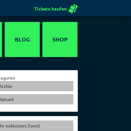
Tickets kaufen
BLOG
SHOP
Gutschein
tegorien
Archiv
Aktuell
Ihr exklusives Event