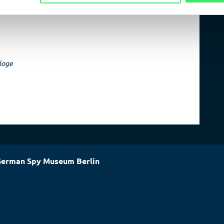
loge
erman Spy Museum Berlin