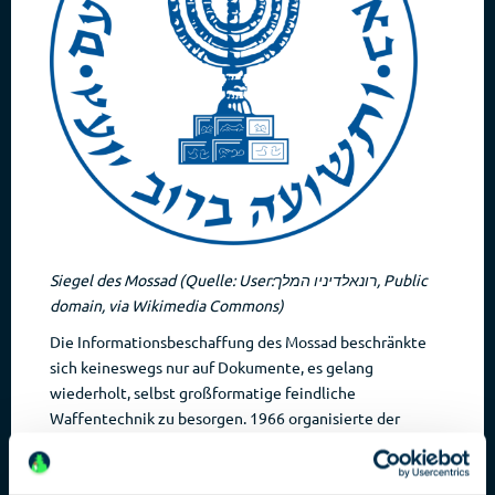
Siegel des Mossad (Quelle: User:רונאלדיניו המלך, Public
domain, via Wikimedia Commons)
Die Informationsbeschaffung des Mossad beschränkte
sich keineswegs nur auf Dokumente, es gelang
wiederholt, selbst großformatige feindliche
Waffentechnik zu besorgen. 1966 organisierte der
Mossad das Überlaufen eines Piloten mit einem
sowjetischen MiG-21-Kampfflugzeug. 1969 erbeutete
man sogar eine komplette sieben Tonnen schwere