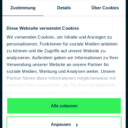
sowjetische P-12-Radarstation der ägyptischen
Zustimmung
Details
Über Cookies
Flugabwehr.
International für Aufsehen und auch Kritik sorgten
Diese Webseite verwendet Cookies
wiederholt die Vergeltungsschläge des Mossad. Sie
richteten sich nicht nur gegen die erwähnten NS-
Wir verwenden Cookies, um Inhalte und Anzeigen zu
Verbrecher, sondern zum Beispiel auch gegen die
personalisieren, Funktionen für soziale Medien anbieten
Attentäter des Münchner Olympia-Attentats von 1972
zu können und die Zugriffe auf unsere Website zu
auf die israelische Mannschaft und ranghohe
analysieren. Außerdem geben wir Informationen zu Ihrer
Palästineser-Führer. Immer wieder starben bei den
Verwendung unserer Website an unsere Partner für
Vergeltungsaktionen des Mossad auch unbeteiligte
soziale Medien, Werbung und Analysen weiter. Unsere
Personen. 1973 kam es zur Lillehammer-Affäre, weil
Partner führen diese Informationen möglicherweise mit
der Mossad eine Zielperson verwechselt und im
weiteren Daten zusammen, die Sie ihnen bereitgestellt
norwegischen Lillehammer einen Unschuldigen vor
haben oder die sie im Rahmen Ihrer Nutzung der Dienste
den Augen seiner Ehefrau liquidiert hatte.
gesammelt haben.
Datenschutzerklärung
Berühmtheit erlangte im September 1997 ein
Alle zulassen
versuchter Mordanschlag des Mossad auf Chalid
Maschal, eine führende Persönlichkeit der
Terrororganisation Hamas. Dabei sprühten Mossad-
Anpassen