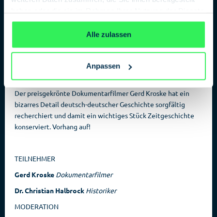
hinterließen ein Bild der Zerstörung. Die neuen Schranken
haben oder die sie im Rahmen Ihrer Nutzung der Dienste
wurden dann ab Mitte der 1980er Jahre an allen
gesammelt haben.
Datenschutzerklärung
Grenzübergangsstellen verbaut.
Alle zulassen
»SCHRANKEN« erzählt von der Motivation der Beteiligten,
von tragisch endenden Fluchten und Hinterbliebenen – und
gibt bizarre Einblicke in die deutsche Ingenieurskunst und
Anpassen
einer Kooperation zwischen Geheimdienst und Militär.
Der preisgekrönte Dokumentarfilmer Gerd Kroske hat ein
bizarres Detail deutsch-deutscher Geschichte sorgfältig
recherchiert und damit ein wichtiges Stück Zeitgeschichte
konserviert. Vorhang auf!
TEILNEHMER
Gerd Kroske
Dokumentarfilmer
Dr. Christian Halbrock
Historiker
MODERATION