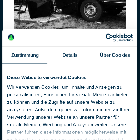
Zustimmung
Details
Über Cookies
Dokfilm: Schranken
Eine mörderische Erfindung
Diese Webseite verwendet Cookies
DDR in den 1980er Jahren. Die Fluchtversuche mit Autos und
Wir verwenden Cookies, um Inhalte und Anzeigen zu
LKWs Richtung Westen nahmen zu. Metallarbeiter und
personalisieren, Funktionen für soziale Medien anbieten
Staatssicherheit arbeiteten Hand in Hand für die
zu können und die Zugriffe auf unsere Website zu
Verteidigung gegen den »Terrorismus«, um Fluchten aus der
analysieren. Außerdem geben wir Informationen zu Ihrer
DDR zu verhindern. In konspirativer Feierabendarbeit
Verwendung unserer Website an unsere Partner für
tüftelten sie an neuen Schrankensystemen, Crashtests für die
soziale Medien, Werbung und Analysen weiter. Unsere
Terrorabwehr, Karambolagen für den Ernstfall. Autos rasten
Partner führen diese Informationen möglicherweise mit
auf einem Armee-Testgelände in die neuen Sperranlagen und
weiteren Daten zusammen, die Sie ihnen bereitgestellt