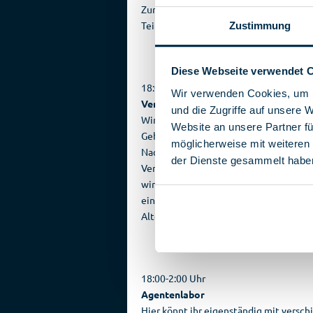
Zur Belohnung gibt es für jeden erfolg
Teilnehmer eine Urkunde!
Zustimmung
Diese Webseite verwendet 
18:00-21:00 Uhr
Wir verwenden Cookies, um I
Verschlüssele deine geheime Nachric
und die Zugriffe auf unsere 
Wir begeben uns auf die Spuren alter
Website an unsere Partner fü
Geheimcodes und lassen euch eure ei
möglicherweise mit weiteren
Nachrichten verschlüsseln. Von einfac
der Dienste gesammelt habe
Verfahren wie der Caesar-Chiffre bis hi
wirklich schwierigen Verfahren könnt ih
einige Techniken selbst ausprobieren!
Altersstufe: 7-11, Dauer etwa 20 Minu
18:00-2:00 Uhr
Agentenlabor
Hier könnt ihr eigenständig mit versc