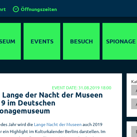
hrt
Öffnungszeiten
SEUM
EVENTS
BESUCH
SPIONAGE
timedia
Anfahrt
Agenten
lebnis
Gruppen und
Operationen
Ka
Führungen
EVENT DATE: 31.08.2019 18:00
ewöhnliche
Geheimdienste
 Lange der Nacht der Museen
 in Berlin
Klassenfahrt
der Welt
19 im Deutschen
chichte
Kinder im
Hauptstadt der
ionagemuseum
Spionagemuseum
Spione
parcours
edes Jahr wird die
Lange Nacht der Museen
auch 2019
Kinder­
Sammlung
detektor
r ein Highlight im Kulturkalender Berlins darstellen. Im
geburtstage
Orte der