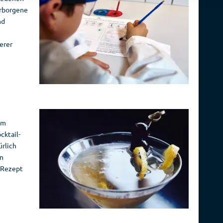
rborgene
nd
erer
im
ktail-
ürlich
in
 Rezept