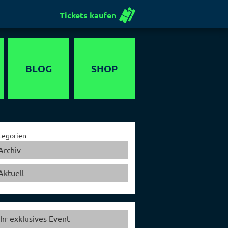
Tickets kaufen
BLOG
SHOP
Gutschein
tegorien
Archiv
Aktuell
Ihr exklusives Event